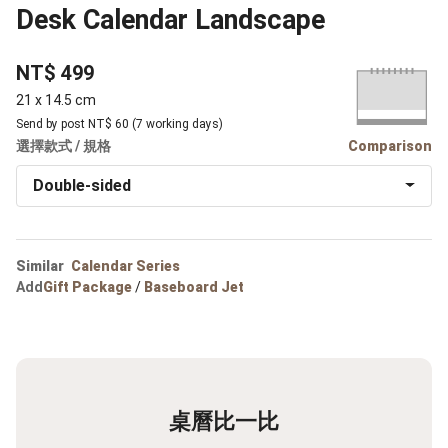
Desk Calendar Landscape
NT$ 499
21 x 14.5 cm
Send by post NT$ 60 (7 working days)
選擇款式 / 規格
Comparison
Double-sided
Similar
Calendar Series
Add
Gift Package
/
Baseboard Jet
桌曆比一比