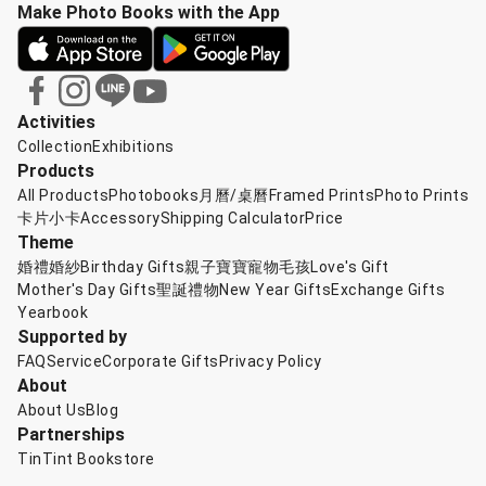
Make Photo Books with the App
Activities
Collection
Exhibitions
Products
All Products
Photobooks
月曆/桌曆
Framed Prints
Photo Prints
卡片小卡
Accessory
Shipping Calculator
Price
Theme
婚禮婚紗
Birthday Gifts
親子寶寶
寵物毛孩
Love's Gift
Mother's Day Gifts
聖誕禮物
New Year Gifts
Exchange Gifts
Yearbook
Supported by
FAQ
Service
Corporate Gifts
Privacy Policy
About
About Us
Blog
Partnerships
TinTint Bookstore