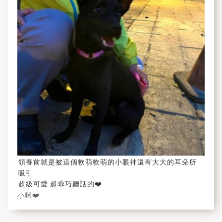
領養前就是被這個軟萌軟萌的小眼神還有大大的耳朵所
吸引
超級可愛 超乖巧聽話的❤️
小咪❤️