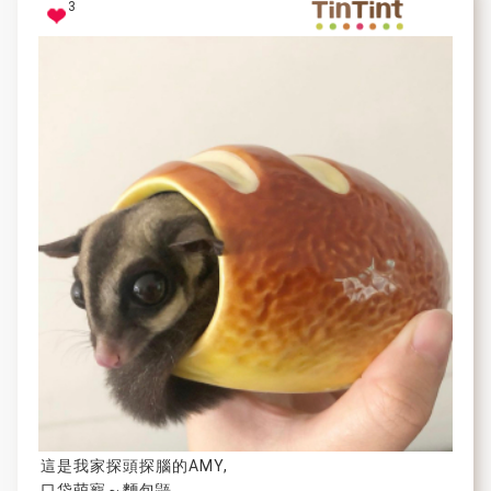
3
這是我家探頭探腦的AMY,
口袋萌寵～麵包鼯