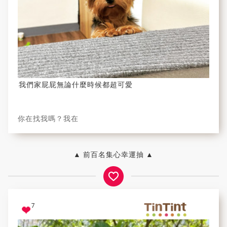
我們家屁屁無論什麼時候都超可愛
你在找我嗎？我在
▲ 前百名集心幸運抽 ▲
7