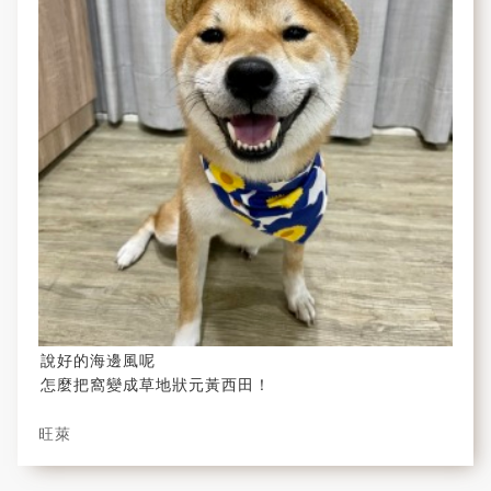
說好的海邊風呢
怎麼把窩變成草地狀元黃西田！
旺萊