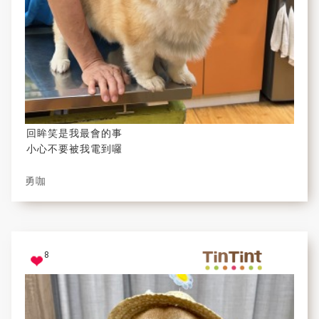
回眸笑是我最會的事
小心不要被我電到囉
勇咖
8