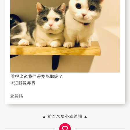
看得出來我們是雙胞胎嗎？
#短腿曼赤肯
曼曼媽
▲ 前百名集心幸運抽 ▲