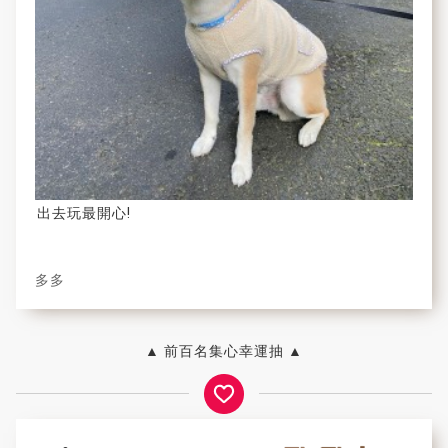
出去玩最開心!
多多
▲ 前百名集心幸運抽 ▲