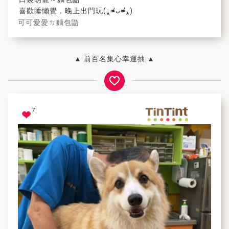
喜歡睡懶覺，晚上出門玩(⁎⁍̴̛ᴗ⁍̴̛⁎)
可可愛愛ㄉ麵包鼯
▲ 前百名集心幸運抽 ▲
7