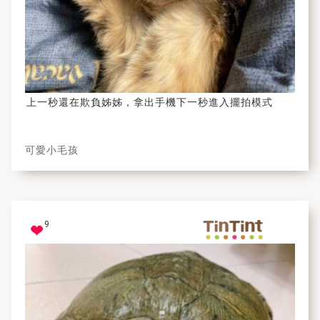
上一秒還在欺負姊姊，拿出手機下一秒進入擺拍模式
可愛小毛孩
9