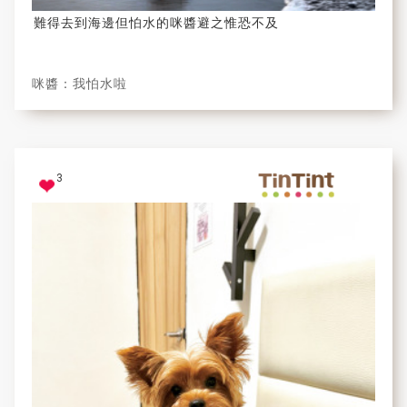
難得去到海邊但怕水的咪醬避之惟恐不及
咪醬：我怕水啦
3