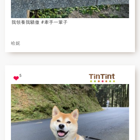
我領養我驕傲 #牽手一輩子
哈妮
5