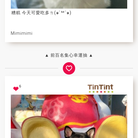
糟糕 今天可愛吃多ㄌ(๑ ́ᄇ`๑)
Mimimimi
▲ 前百名集心幸運抽 ▲
6