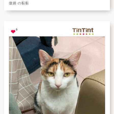
傲嬌 の黏黏
6