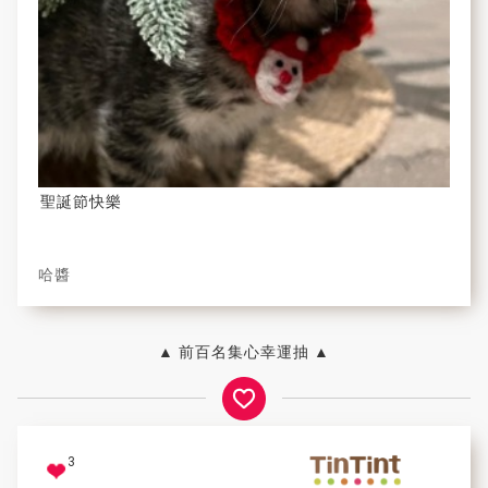
聖誕節快樂
哈醬
▲ 前百名集心幸運抽 ▲
3