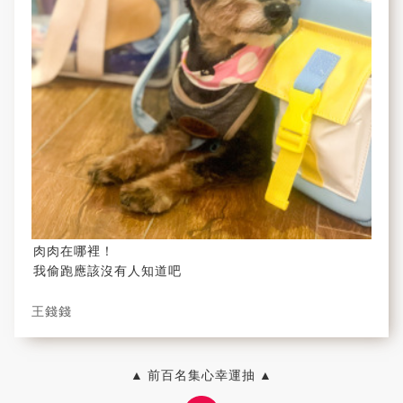
肉肉在哪裡！
我偷跑應該沒有人知道吧
王錢錢
▲ 前百名集心幸運抽 ▲