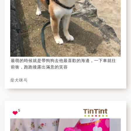
最萌的時候就是帶狗狗去他最喜歡的海邊，一下車就往
前衝，跑跑後露出滿意的笑容
柴犬咪乓
5