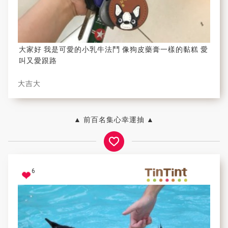
大家好 我是可愛的小乳牛法鬥 像狗皮藥膏一樣的黏糕 愛
叫又愛跟路
大吉大
▲ 前百名集心幸運抽 ▲
6