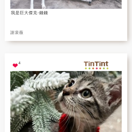
我是巨大傑克-錢錢
謝裴薇
4