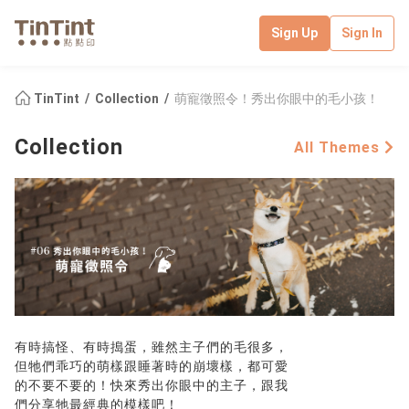
Sign Up
Sign In
TinTint
Collection
萌寵徵照令！秀出你眼中的毛小孩！
Collection
All Themes
有時搞怪、有時搗蛋，雖然主子們的毛很多，
但牠們乖巧的萌樣跟睡著時的崩壞樣，都可愛
的不要不要的！快來秀出你眼中的主子，跟我
們分享牠最經典的模樣吧！