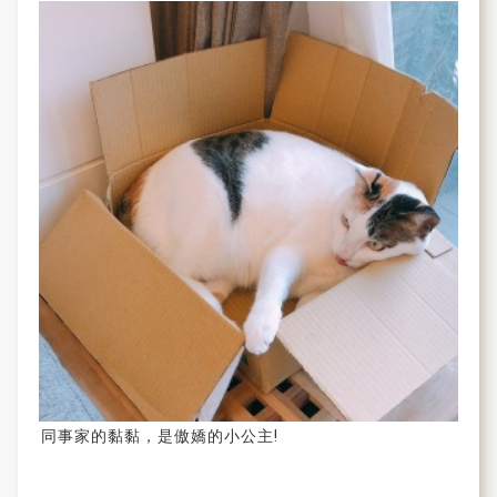
同事家的黏黏，是傲嬌的小公主!