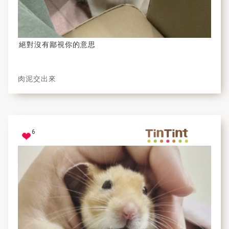
絕對沒有鄙視你的意思
肉泥交出來
6