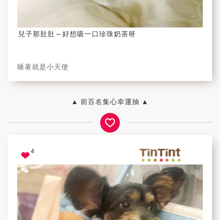
兒子那肚肚～好想吸一口珍珠奶茶呀
睡著就是小天使
▲ 前百名集心幸運抽 ▲
4