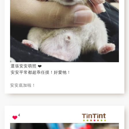
選張安安萌照 ❤️
安安平常都超乖任摸！好愛牠！
安安底加啦！
4