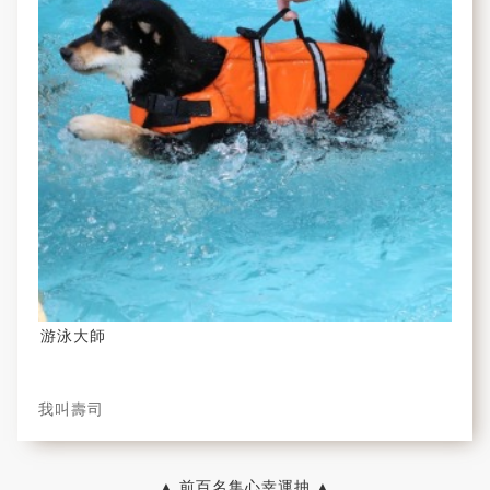
游泳大師
我叫壽司
▲ 前百名集心幸運抽 ▲