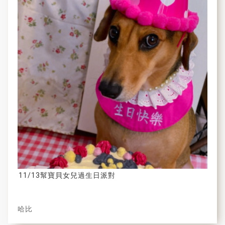
11/13幫寶貝女兒過生日派對
哈比