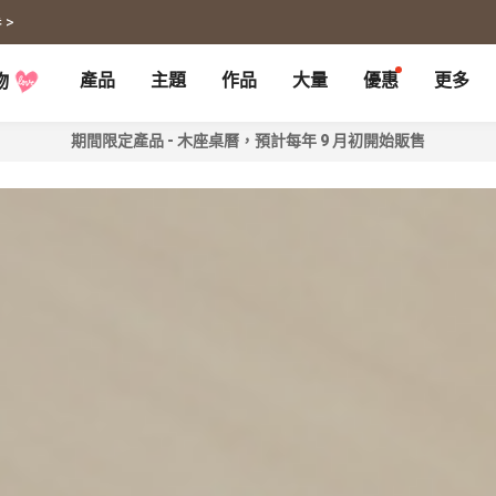
 >
產品
主題
作品
大量
優惠
更多
物
期間限定產品 - 木座桌曆，預計每年 9 月初開始販售
P
月曆大量優惠
部落格
客製企業禮品
聯名商品
大量採購諮詢
代編服務
婚禮
旅遊
婚紗本
旅遊書
賀卡
卡類
喜帖
旅行攝影
卡片
明信片
謝卡
明信片
大卡片
代寄明信片
邀請卡
快拍卡
婚禮佈置
隨行手札
婚禮邀請卡
拍拍卡
結婚書約
代寄明信片
相片沖印
證書
寵物
回憶
相片沖印
結婚書約
毛孩桌曆
自傳回憶錄
隨手翻
生日書
生命故事