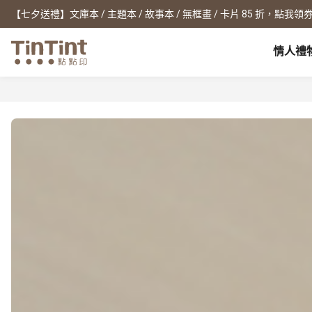
【七夕送禮】文庫本 / 主題本 / 故事本 / 無框畫 / 卡片 85 折，點我領券
情人禮
點點印 AP
節日
全產品系列
|
周邊配件
|
產品比較
寶寶
生日禮物
0 歲 懷孕日記
相片書
框畫海報
New
新年禮物
1 月 彌月小卡
文庫本
無框畫
情人節
1 歲 週歲生日書
寫真本
木框畫
映畫本
海報
畢業紀念
1-3 歲 親子共讀本
故事本
海報年曆
母親節
3-6 歲 好寶寶卡
主題本
父親節
雜誌本
New
精裝寫真本
教師節
社群書
職場
經典布幀本
聖誕交換禮物
Fastbook
精裝映畫本
名片
Fastbook 精裝本
退休紀念