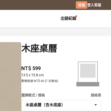
註冊
登入
客服
出遊紀錄
創作展覽
校園
慶祝
畢業紀念冊
生日書
木座桌曆
月曆手帳
畢業禮物
生日卡片
經典桌曆
分班紀錄本
情侶 / 交往紀念
橫式桌曆
小日桌曆
社團紀錄
結婚週年
NT$ 599
經典掛曆
活動記錄
全家福
13.5 x 15.8 cm
木座桌曆
相片筆記本
郵寄掛號 NT$ 60 (7 天寄出)
日記本
攝影
選擇款式 / 規格
規格表
專業攝影集
木座桌曆（含木底座）
風景攝影