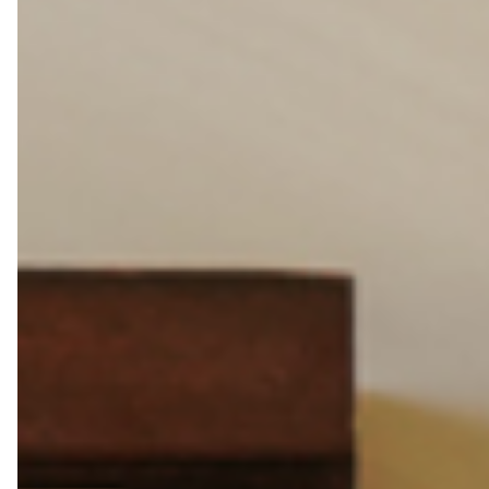
轉職紀念
獎勵旅遊
企業贈品