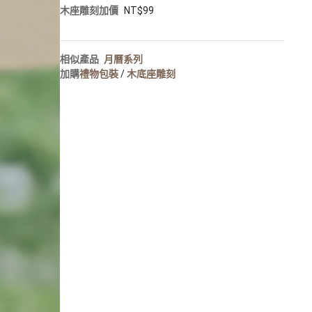
人像寫真
木座雕刻加價
NT$99
攝影牆佈置
攝影海報輸出
相似產品
月曆系列
加購
禮物包裝
/
木底座雕刻