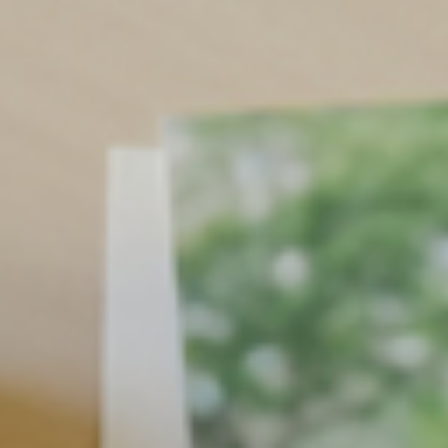
寵物拍立得
紀念品
沙龍寫真
追星紀錄
寵物明星海報