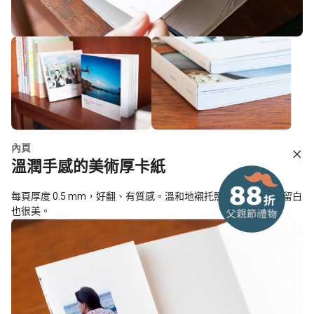
內頁
溫潤手感的美術厚卡紙
每頁厚度 0.5 mm，好翻、有質感。溫和地襯托照片，即使大量留白
也很美。