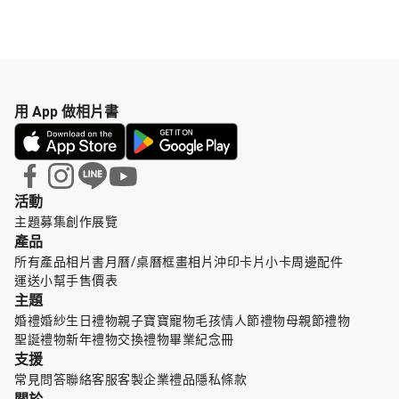
用 App 做相片書
活動
主題募集
創作展覽
產品
所有產品
相片書
月曆/桌曆
框畫
相片沖印
卡片小卡
周邊配件
運送小幫手
售價表
主題
婚禮婚紗
生日禮物
親子寶寶
寵物毛孩
情人節禮物
母親節禮物
聖誕禮物
新年禮物
交換禮物
畢業紀念冊
支援
常見問答
聯絡客服
客製企業禮品
隱私條款