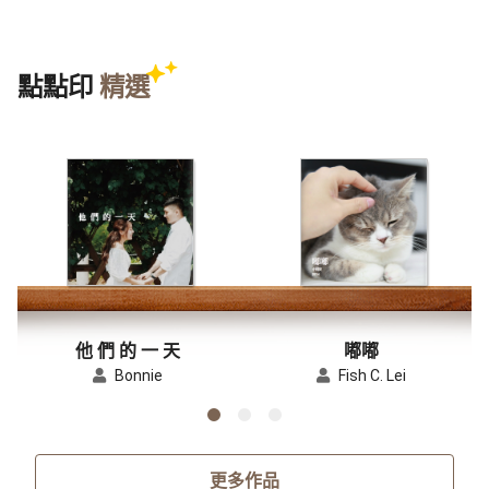
點點印
精選
他 們 的 一 天
嘟嘟
Bonnie
Fish C. Lei
更多作品