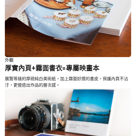
外觀
厚實內頁+霧面書衣=專屬映畫本
展覽等級的厚磅純白美術紙，加上霧面好摸的書皮，保護內頁不沾
汙，更營造出作品的層次感。