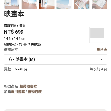
映畫本
霧面平裝 + 書衣
NT$ 699
14.6 x 14.6 cm
郵寄掛號 NT$ 60 (7 天寄出)
選擇尺寸
規格表
方 - 映畫本 (M)
頁數
16~40 頁
每次加 4 頁
相似產品
精裝映畫本
加購
專用書套
/
禮物包裝