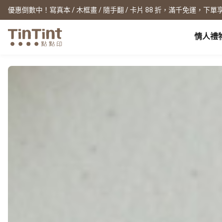
優惠倒數中！寫真本 / 木框畫 / 隨手翻 / 卡片 88 折，滿千免運，下單享
情人禮
點點印 AP
節日
全產品系列
|
周邊配件
|
產品比較
寶寶
生日禮物
0 歲 懷孕日記
相片書
框畫海報
New
新年禮物
1 月 彌月小卡
文庫本
無框畫
情人節
1 歲 週歲生日書
寫真本
木框畫
映畫本
海報
畢業紀念
1-3 歲 親子共讀本
故事本
海報年曆
母親節
3-6 歲 好寶寶卡
主題本
父親節
雜誌本
New
精裝寫真本
教師節
社群書
職場
經典布幀本
聖誕交換禮物
Fastbook
精裝映畫本
名片
Fastbook 精裝本
退休紀念