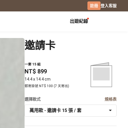
註冊
登入
客服
出遊紀錄
創作展覽
校園
慶祝
邀請卡
畢業紀念冊
生日書
月曆手帳
畢業禮物
生日卡片
經典桌曆
一套 15 組
分班紀錄本
情侶 / 交往紀念
橫式桌曆
NT$ 899
小日桌曆
社團紀錄
結婚週年
14.4 x 14.4 cm
經典掛曆
活動記錄
全家福
郵寄掛號 NT$ 100 (7 天寄出)
木座桌曆
相片筆記本
選擇款式
日記本
規格表
攝影
萬用款 - 邀請卡 15 張 / 套
專業攝影集
風景攝影