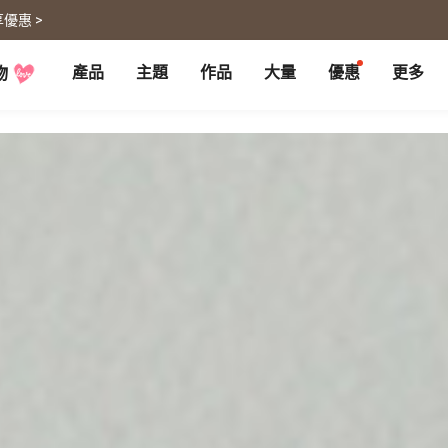
優惠 >
產品
主題
作品
大量
優惠
更多
物
P
月曆大量優惠
部落格
客製企業禮品
聯名商品
大量採購諮詢
代編服務
婚禮
旅遊
婚紗本
旅遊書
賀卡
卡類
喜帖
旅行攝影
卡片
明信片
謝卡
明信片
大卡片
代寄明信片
邀請卡
快拍卡
婚禮佈置
隨行手札
婚禮邀請卡
拍拍卡
結婚書約
代寄明信片
相片沖印
證書
寵物
回憶
相片沖印
結婚書約
毛孩桌曆
自傳回憶錄
隨手翻
生日書
生命故事