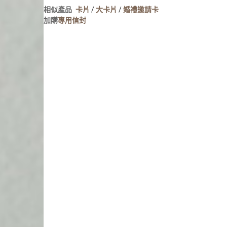
人像寫真
相似產品
卡片
/
大卡片
/
婚禮邀請卡
攝影牆佈置
加購
專用信封
攝影海報輸出