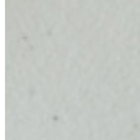
轉職紀念
獎勵旅遊
企業贈品