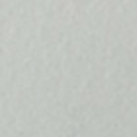
寵物拍立得
紀念品
沙龍寫真
追星紀錄
寵物明星海報