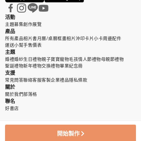
活動
主題募集
創作展覽
產品
所有產品
相片書
月曆/桌曆
框畫
相片沖印
卡片小卡
周邊配件
運送小幫手
售價表
主題
婚禮婚紗
生日禮物
親子寶寶
寵物毛孩
情人節禮物
母親節禮物
聖誕禮物
新年禮物
交換禮物
畢業紀念冊
支援
常見問答
聯絡客服
客製企業禮品
隱私條款
關於
關於我們
部落格
聯名
好書店
開始製作
© TinTint 點點印
中文