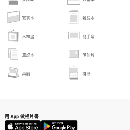
寫真本
雜誌本
木框畫
隨手翻
筆記本
明信片
桌曆
掛曆
用 App 做相片書