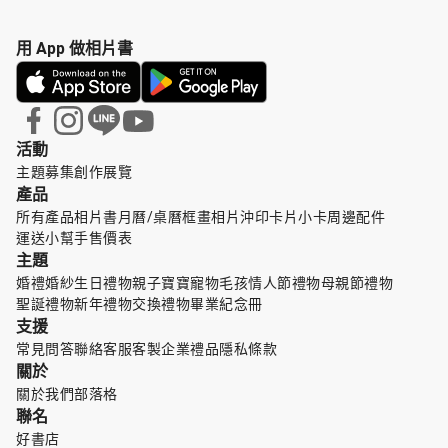
用 App 做相片書
活動
主題募集
創作展覽
產品
所有產品
相片書
月曆/桌曆
框畫
相片沖印
卡片小卡
周邊配件
運送小幫手
售價表
主題
婚禮婚紗
生日禮物
親子寶寶
寵物毛孩
情人節禮物
母親節禮物
聖誕禮物
新年禮物
交換禮物
畢業紀念冊
支援
常見問答
聯絡客服
客製企業禮品
隱私條款
關於
關於我們
部落格
聯名
好書店