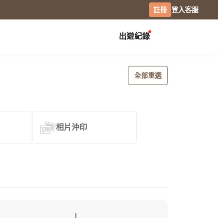
註冊
登入
客服
出遊紀錄
創作展覽
校園
慶祝
全部重選
畢業紀念冊
生日書
月曆手帳
畢業禮物
生日卡片
經典桌曆
分班紀錄本
情侶 / 交往紀念
橫式桌曆
相片沖印
小日桌曆
社團紀錄
結婚週年
經典掛曆
活動記錄
全家福
木座桌曆
相片筆記本
日記本
攝影
專業攝影集
風景攝影