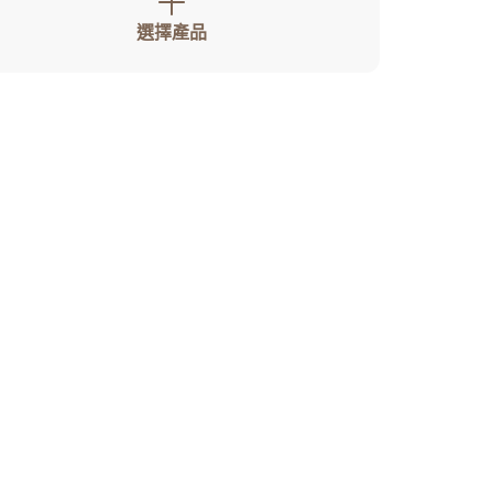
人像寫真
選擇產品
攝影牆佈置
攝影海報輸出