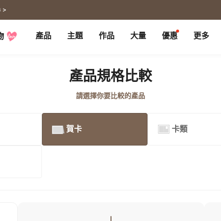
 >
產品
主題
作品
大量
優惠
更多
物
P
月曆大量優惠
部落格
客製企業禮品
聯名商品
大量採購諮詢
代編服務
婚禮
旅遊
產品規格比較
婚紗本
旅遊書
賀卡
卡類
請選擇你要比較的產品
喜帖
旅行攝影
卡片
明信片
謝卡
明信片
大卡片
代寄明信片
賀卡
卡類
邀請卡
快拍卡
婚禮佈置
隨行手札
婚禮邀請卡
拍拍卡
結婚書約
代寄明信片
相片沖印
證書
寵物
回憶
相片沖印
結婚書約
毛孩桌曆
自傳回憶錄
隨手翻
生日書
生命故事