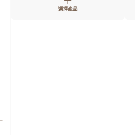
寵物拍立得
紀念品
選擇產品
沙龍寫真
追星紀錄
寵物明星海報