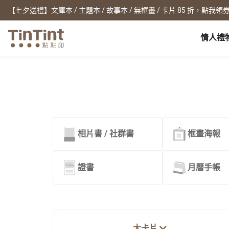
【七夕送禮】文庫本 / 主題本 / 故事本 / 無框畫 / 卡片 85 折，點我領券
情人禮
點點印 AP
節日
全產品系列
|
周邊配件
|
產品比較
寶寶
生日禮物
0 歲 懷孕日記
相片書
框畫海報
New
新年禮物
1 月 彌月小卡
文庫本
無框畫
情人節
1 歲 週歲生日書
寫真本
木框畫
相片書 / 社群書
框畫海報
映畫本
海報
畢業紀念
1-3 歲 親子共讀本
故事本
海報年曆
母親節
3-6 歲 好寶寶卡
主題本
父親節
雜誌本
證書
月曆手帳
New
精裝寫真本
教師節
社群書
職場
經典布幀本
聖誕交換禮物
Fastbook
精裝映畫本
名片
Fastbook 精裝本
退休紀念
大卡片