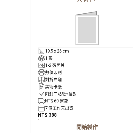
轉職紀念
獎勵旅遊
企業贈品
19.5 x 26 cm
1 張
1-2 張照片
數位印刷
對折左翻
美術卡紙
附封口貼紙+信封
NT$ 60 運費
7 個工作天出貨
NT$ 388
開始製作