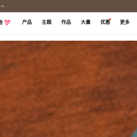
 >
产品
主题
作品
大量
优惠
更多
物
P
月历大量优惠
部落格
客制企业礼品
联名商品
大量採購諮詢
代编服务
婚礼
旅游
婚纱本
旅游书
贺卡
卡类
喜帖
旅行摄影
卡片
明信片
谢卡
明信片
大卡片
代寄明信片
邀请卡
快拍卡
婚礼布置
随行手札
婚礼邀请卡
拍拍卡
结婚书约
代寄明信片
相片冲印
证书
宠物
回忆
相片冲印
结婚书约
毛孩桌历
自传回忆录
随手翻
生日书
生命故事