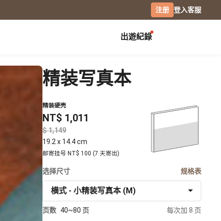
注册
登入
客服
出遊紀錄
创作展览
校园
庆祝
精装写真本
毕业纪念册
生日书
月历手帐
毕业礼物
生日卡片
精装硬壳
经典桌历
NT$ 1,011
分班纪录本
情侣 / 交往纪念
横式桌历
小日桌历
社团纪录
$
结婚周年
经典挂历
19.2 x 14.4 cm
活动记录
全家福
木座桌历
邮寄挂号 NT$ 100 (7 天寄出)
相片笔记本
选择尺寸
日记本
规格表
摄影
横式 - 小精装写真本 (M)
专业摄影集
页数
40~80 页
每次加 8 页
风景摄影