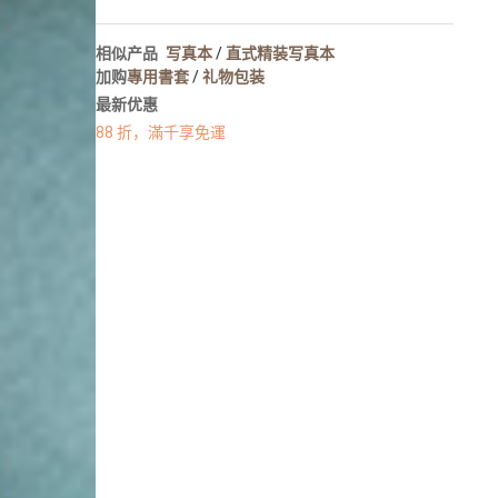
人像写真
摄影墙布置
相似产品
写真本
/
直式精装写真本
摄影海报输出
加购
專用書套
/
礼物包装
最新优惠
88 折，滿千享免運