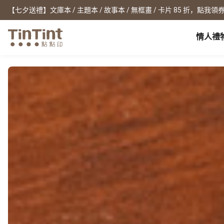
【七夕送禮】文庫本 / 主題本 / 故事本 / 無框畫 / 卡片 85 折，點我領券
情人禮
点点印 AP
节日
全产品系列
|
周边配件
|
产品比较
宝宝
生日礼物
0 岁 怀孕日记
相片书
框画海报
New
新年礼物
1 月 弥月小卡
文库本
无框画
情人节
1 岁 周岁生日书
写真本
木框画
映画本
海报
毕业纪念
1-3 岁 亲子共读本
故事本
海报年历
母亲节
3-6 岁 好宝宝卡
主题本
父亲节
杂志本
New
精装写真本
教师节
社群书
职场
经典布帧本
圣诞交换礼物
Fastbook
精装映画本
名片
Fastbook 精装本
退休纪念