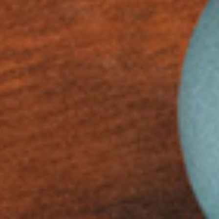
宠物拍立得
纪念品
沙龙写真
追星紀錄
宠物明星海报