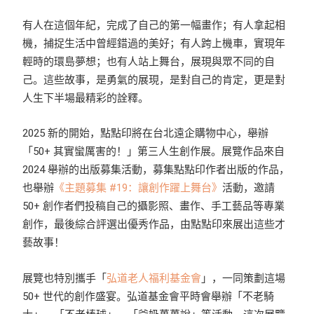
有人在這個年紀，完成了自己的第一幅畫作；有人拿起相
機，捕捉生活中曾經錯過的美好；有人跨上機車，實現年
輕時的環島夢想；也有人站上舞台，展現與眾不同的自
己。這些故事，是勇氣的展現，是對自己的肯定，更是對
人生下半場最精彩的詮釋。
2025 新的開始，點點印將在台北遠企購物中心，舉辦
「50+ 其實蠻厲害的！」第三人生創作展。展覽作品來自
2024 舉辦的出版募集活動，募集點點印作者出版的作品，
也舉辦
《主題募集 #19：讓創作躍上舞台》
活動，邀請
50+ 創作者們投稿自己的攝影照、畫作、手工藝品等專業
創作，最後綜合評選出優秀作品，由點點印來展出這些才
藝故事！
展覽也特別攜手「
弘道老人福利基金會
」，一同策劃這場
50+ 世代的創作盛宴。弘道基金會平時會舉辦「不老騎