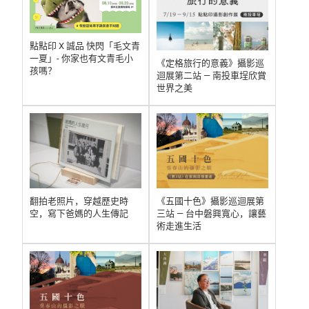
點點印 X 誠品 快閃「毛文青
一夏」- 你家也有文青毛小
《定格旅行的意義》攝影巡
孩嗎？
迴展第二站 — 南投車埕欣賞
世界之美
翻拍老照片，穿越歷史時
《五國十色》攝影巡迴展第
空，寫下爸媽的人生傳記
三站 — 台中磐興寬心，讓藝
術走進生活