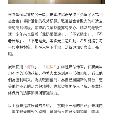
來到整個展覽的另一區，是本次協辦單位「弘道老人福利
基金會」舉辦活動的花絮紀錄。弘道基金會致力於打造友
善的高齡環境，希望給長輩都能擁有安心、精彩的老後生
活，多年來也舉辦「爺奶萬萬說」、「不老騎士」、「不
老棒球」、「不老電競」等多元主題活動，希望能攜手每
一位高齡對象，能在人生下半場，活得更加更豐富、亮
眼。
展區使用「
海報
」、「
明
信
片
」兩種產品佈置，在牆面呈
現不同的活動花絮，帶著大家進到這些活動現場，看見他
們為勝利喝采，為挑戰而奮鬥，為自己展開新的舞台，感
受他們不老的活力與精神，也希望讓更多人了解，長輩始
終保有的追夢熱情與實踐能力。
以上就是這次展覽的介紹，「挑戰不一樣的自己」是我們
一輩子都會面對的課題，希望你也可以來到現場，獲得一