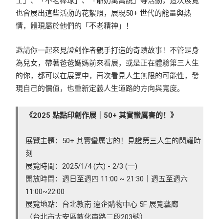
士」、「不老棒球」、「爺奶萬萬說」等活動，這次展覽
也會展出這些活動的花絮照，展現50+ 世代的能量與熱
情，體現屬於他們的「不老精神」！
邀請你一起來見證創作者親手打造的奇蹟故事！不管是身
為兒女，帶著爸爸媽媽前來看展，或是正在體驗第三人生
的你，都可以在展覽中，再次看見人生無限的可能性，發
現自己的價值，也重新定義人生道路的方向與寬度。
《2025 點點印創作展｜50+ 其實蠻厲害的！》
展覽主題：50+ 其實蠻厲害的！見證第三人生的閃耀時
刻
展覽時間：2025/1/4 (六) - 2/3 (一)
開放時間：週日至週四 11:00 ~ 21:30｜週五至週六
11:00~22:00
展覽地點：台北敦南 遠企購物中心 5F 展覽藝廊
（台北市大安區敦化南路二段203號）