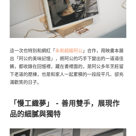
這一次也特別和網紅「
永和超級阿公
」合作，用映畫本展
出「阿公的美味記憶」，將阿公的巧手下變出的一道道佳
餚，都收錄在回憶裡，藏在書裡面的，是阿公多年烹飪留
下老道的歷練，也是和家人一起累積的一段段平凡、卻充
滿歡笑的日子。
「慢工織夢」 - 善用雙手，展現作
品的細膩與獨特