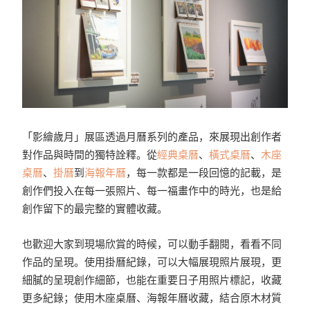
「影繪歲月」展區透過月曆系列的產品，來展現出創作者
對作品與時間的獨特詮釋。從
經典桌曆
、
橫式桌曆
、
木座
桌曆
、
掛曆
到
海報年曆
，每一款都是一段回憶的記載，是
創作們投入在每一張照片、每一福畫作中的時光，也是給
創作留下的最完整的實體收藏。
也歡迎大家到現場欣賞的時候，可以動手翻閱，看看不同
作品的呈現。使用掛曆紀錄，可以大幅展現照片展現，更
細膩的呈現創作細節，也能在重要日子用照片標記，收藏
更多紀錄；使用木座桌曆、海報年曆收藏，結合原木材質