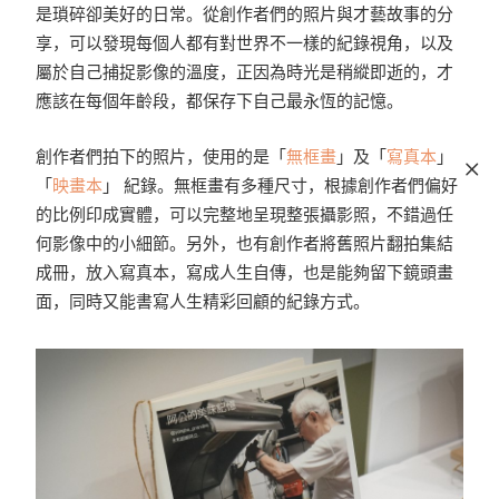
是瑣碎卻美好的日常。從創作者們的照片與才藝故事的分
享，可以發現每個人都有對世界不一樣的紀錄視角，以及
屬於自己捕捉影像的溫度，正因為時光是稍縱即逝的，才
應該在每個年齡段，都保存下自己最永恆的記憶。
創作者們拍下的照片，使用的是「
無框畫
」及「
寫真本
」
「
映畫本
」 紀錄。無框畫有多種尺寸，根據創作者們偏好
的比例印成實體，可以完整地呈現整張攝影照，不錯過任
何影像中的小細節。另外，也有創作者將舊照片翻拍集結
成冊，放入寫真本，寫成人生自傳，也是能夠留下鏡頭畫
面，同時又能書寫人生精彩回顧的紀錄方式。