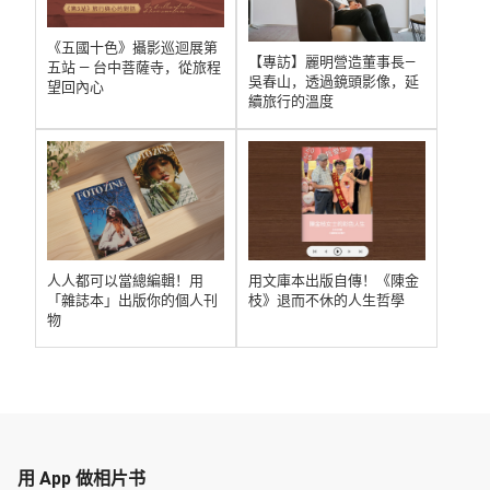
《五國十色》攝影巡迴展第
【專訪】麗明營造董事長—
五站 — 台中菩薩寺，從旅程
吳春山，透過鏡頭影像，延
望回內心
續旅行的溫度
人人都可以當總編輯！用
用文庫本出版自傳！《陳金
「雜誌本」出版你的個人刊
枝》退而不休的人生哲學
物
用 App 做相片书