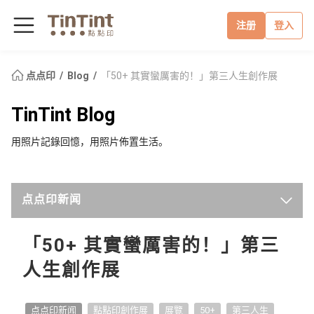
注册
登入
点点印
Blog
「50+ 其實蠻厲害的！」第三人生創作展
TinTint Blog
用照片記錄回憶，用照片佈置生活。
点点印新闻
最新
「50+ 其實蠻厲害的！」第三
人生創作展
点点手作小教室
点点开箱
点点印新闻
點點印創作展
展覽
50+
第三人生