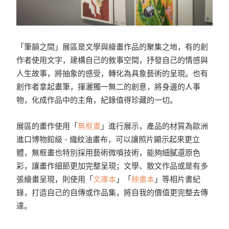
「筆韻之間」展區是文學與繪畫作品的聚集之地，有的創
作者使用文字，建構自己的敘事空間，抒發自己的情感與
人生故事，將抽象的感受，轉化為具象藝術的呈現。也有
創作者拿起畫筆，揮灑獨一無二的創意，將身邊的人事
物，化成作品中的主角，紀錄值得珍藏的一切。
展區的畫作使用「
無框畫
」進行展示，產品的材質為歐洲
進口博物館級 - 織紋油畫布，可以讓照片顯示起來更立
體，無框畫也特別採用藝術微噴技術，能夠細膩還原色
彩，讓畫作細節更加完整呈現；文學、散文作品或是有多
張繪畫呈現，則使用「
文庫本
」「
映畫本
」等相片書紀
錄，打造自己的自傳或作品集，將自我的價值更完整去傳
達。