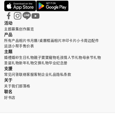
活动
主题募集
创作展览
产品
所有产品
相片书
月曆/桌曆
框画
相片冲印
卡片小卡
周边配件
运送小帮手
售价表
主题
婚禮婚紗
生日礼物
親子寶寶
寵物毛孩
情人节礼物
母亲节礼物
圣诞礼物
新年礼物
交换礼物
毕业纪念册
支援
常见问答
联络客服
客制企业礼品
隐私条款
关于
关于我们
部落格
联名
好书店