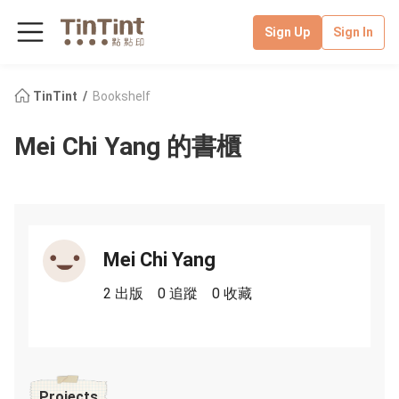
Sign Up
Sign In
TinTint
Bookshelf
Mei Chi Yang 的書櫃
Mei Chi Yang
2 出版
0 追蹤
0 收藏
Projects