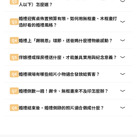
Q2
人以下）怎麼選？
婚禮迎賓桌佈置預算有限，如何用無框畫、木框畫打
Q3
造好看的婚禮風格？
婚禮上「謝親恩」環節，送爸媽什麼禮物最感動？
Q4
伴娘禮或探房禮送什麼，才能兼具實用與紀念意義？
Q5
婚禮現場有哪些相片小物適合發放給賓客？
Q6
婚禮倒數一週！謝卡、無框畫來不及印怎麼辦？
Q7
婚禮結束後，婚禮側錄的照片適合做成什麼？
Q8