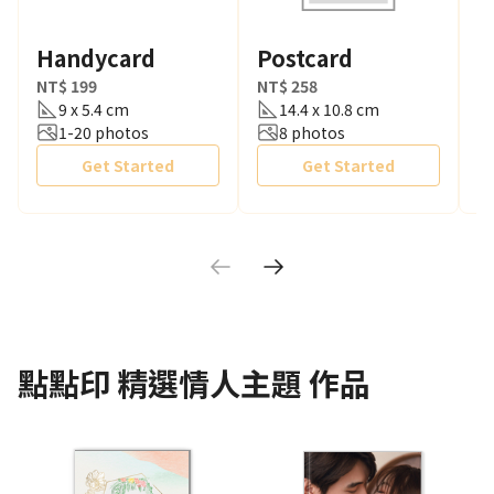
Handycard
Postcard
P
NT$ 199
NT$ 258
N
9 x 5.4 cm
14.4 x 10.8 cm
1-20 photos
8 photos
Get Started
Get Started
點點印
精選情人主題
作品