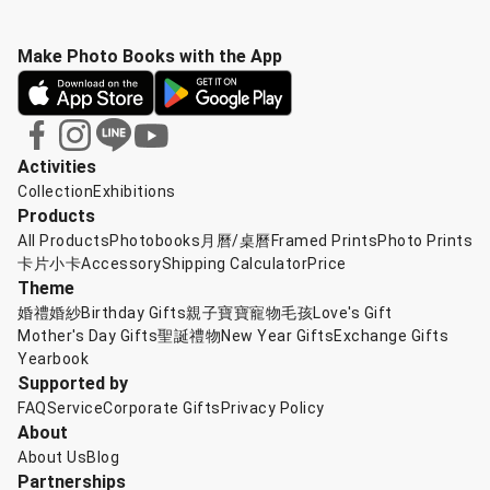
Make Photo Books with the App
Activities
Collection
Exhibitions
Products
All Products
Photobooks
月曆/桌曆
Framed Prints
Photo Prints
卡片小卡
Accessory
Shipping Calculator
Price
Theme
婚禮婚紗
Birthday Gifts
親子寶寶
寵物毛孩
Love's Gift
Mother's Day Gifts
聖誕禮物
New Year Gifts
Exchange Gifts
Yearbook
Supported by
FAQ
Service
Corporate Gifts
Privacy Policy
About
About Us
Blog
Partnerships