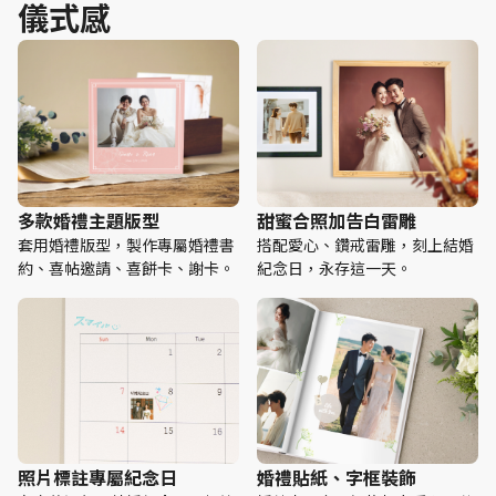
儀式感
多款婚禮主題版型
甜蜜合照加告白雷雕
套用婚禮版型，製作專屬婚禮書
搭配愛心、鑽戒雷雕，刻上結婚
約、喜帖邀請、喜餅卡、謝卡。
紀念日，永存這一天。
照片標註專屬紀念日
婚禮貼紙、字框裝飾