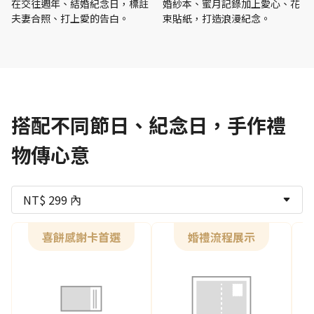
在交往週年、結婚紀念日，標註
婚紗本、蜜月記錄加上愛心、花
夫妻合照、打上愛的告白。
束貼紙，打造浪漫紀念。
搭配不同節日、紀念日，手作禮
物傳心意
NT$ 299 內
喜餅感謝卡首選
婚禮流程展示