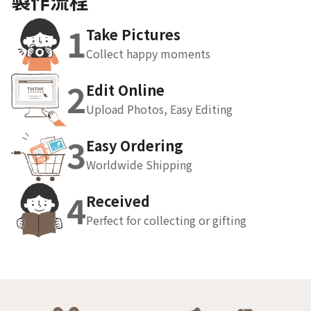
製作流程
1
Take Pictures
Collect happy moments
2
Edit Online
Upload Photos, Easy Editing
3
Easy Ordering
Worldwide Shipping
4
Received
Perfect for collecting or gifting