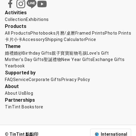
Activities
Collection
Exhibitions
Products
All Products
Photobooks
月曆/桌曆
Framed Prints
Photo Prints
卡片小卡
Accessory
Shipping Calculator
Price
Theme
婚禮婚紗
Birthday Gifts
親子寶寶
寵物毛孩
Love's Gift
Mother's Day Gifts
聖誕禮物
New Year Gifts
Exchange Gifts
Yearbook
Supported by
FAQ
Service
Corporate Gifts
Privacy Policy
About
About Us
Blog
Partnerships
TinTint Bookstore
© TinTint 點點印
International