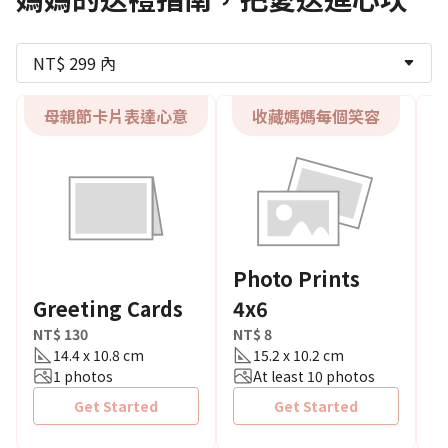
NT$ 299 內
母親節卡片表達心意
收藏媽媽每個笑容
Photo Prints
Greeting Cards
4x6
F
NT$ 130
NT$ 8
N
14.4 x 10.8 cm
15.2 x 10.2 cm
1 photos
At least 10 photos
Get Started
Get Started