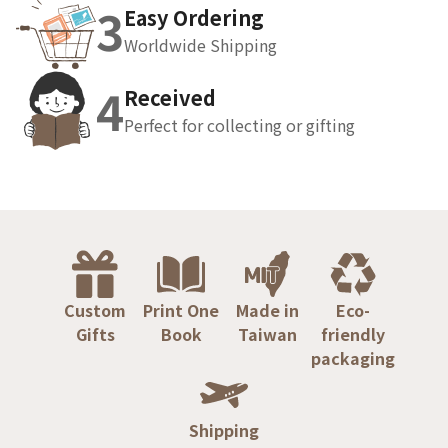
3
Easy Ordering
Worldwide Shipping
4
Received
Perfect for collecting or gifting
Custom
Print One
Made in
Eco-
Gifts
Book
Taiwan
friendly
packaging
Shipping