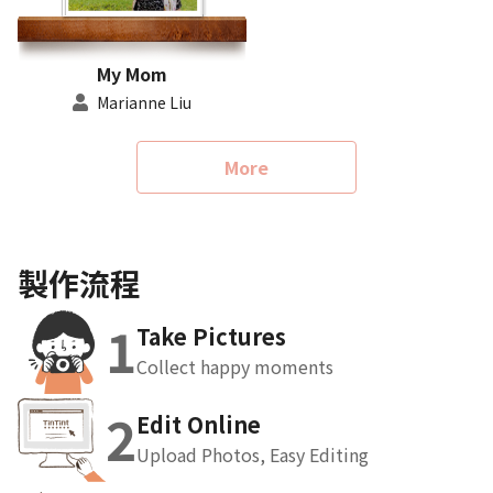
My Mom
Marianne Liu
More
製作流程
1
Take Pictures
Collect happy moments
2
Edit Online
Upload Photos, Easy Editing