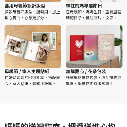
套用母親節設計版型
標註媽媽專屬節日
多款母親節版型一鍵套用，加上
在母親節、媽媽生日、重要里程
暖心告白，心意更加分。
碑的日子，標註照片、文字。
母親節 / 家人主題貼紙
加購愛心 / 花朵包裝
在送給媽媽的回憶相本，搭配愛
多款風格禮物包裝，收到禮物更
心、家人貼紙，裝飾小細節。
驚喜，拆禮物更有儀式感！
媽媽的送禮指南，把愛送進心坎