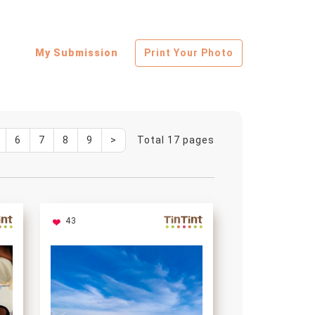
My Submission
Print Your Photo
6
7
8
9
>
Total 17 pages
43