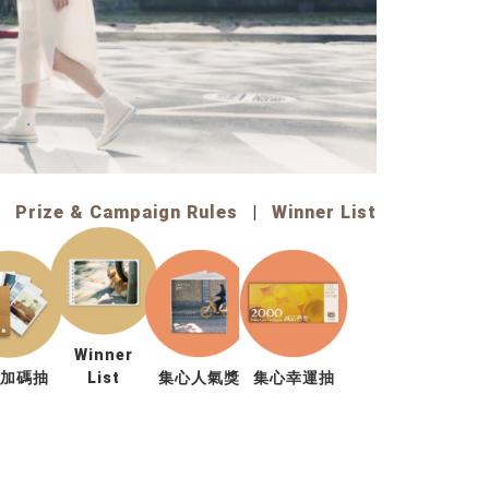
Prize & Campaign Rules
|
Winner List
Winner
享加碼抽
List
集心人氣獎
集心幸運抽