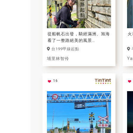
從船帆石出發，騎經滿洲、旭海
火
看了一整路絕美的風景
到這裡已經有些累了
台199甲線起點
像極了我的人生旅程
埔里林智伶
Ya
所以我選它當作
將來人生最後一天的照片
16