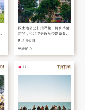
跟土地公公打招呼後，轉身準備
地
離開，抬頭望著藍藍帶點白白的
要
天空，心靈都被安撫到了！
瑞明公園
的
平靜的心
13