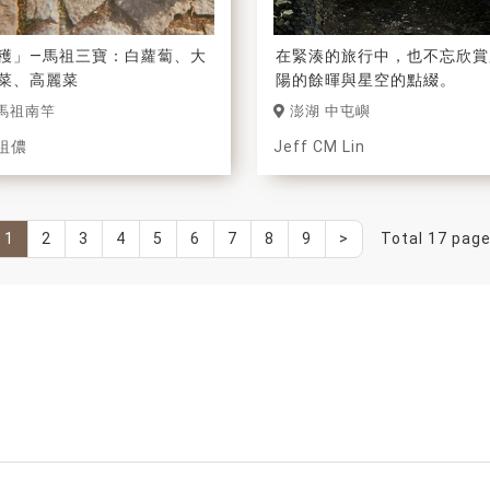
穫」—馬祖三寶：白蘿蔔、大
在緊湊的旅行中，也不忘欣賞
菜、高麗菜
陽的餘暉與星空的點綴。
馬祖南竿
澎湖 中屯嶼
祖儂
Jeff CM Lin
1
2
3
4
5
6
7
8
9
>
Total 17 pag