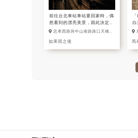
前往台北車站車站要回家時，偶
「
然看到的漂亮美景，因此決定
白
下，爬上天橋拍攝美麗的雨後美
忠孝西路與中山南路路口天橋
景。
上(台北車站)
如果雨之後
馬