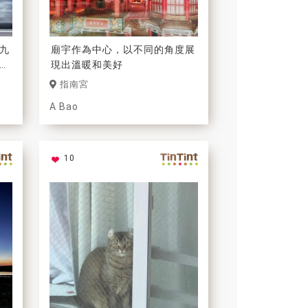
九
廟宇作為中心，以不同的角度展
，
現出溫暖和美好
油
指南宮
A Bao
10