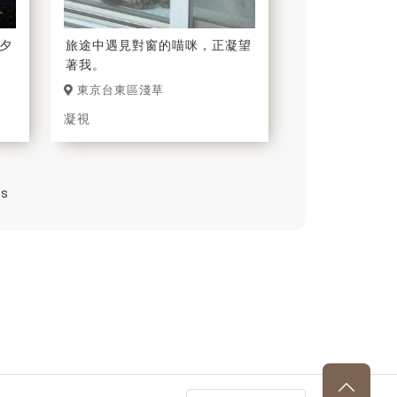
夕
旅途中遇見對窗的喵咪，正凝望
著我。
東京台東區淺草
凝視
es