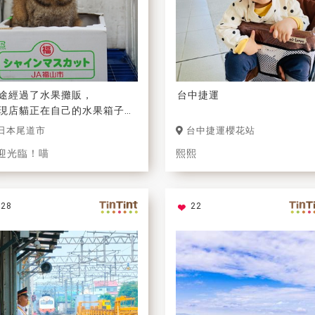
途經過了水果攤販，
台中捷運
現店貓正在自己的水果箱子裡
招攬客人，叫賣的模樣真是可
日本尾道市
台中捷運櫻花站
呢！
迎光臨！喵
熙熙
28
22