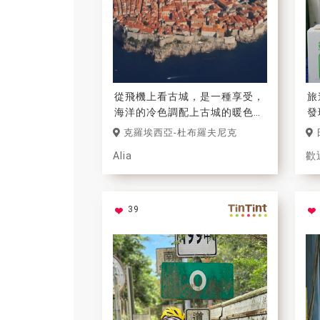
從飛機上看古城，是一種享受，
旅
海洋的冷色調配上古城的暖色
發
調，對比的很完美。
面
克羅埃西亞-杜布羅夫尼克
愛
Alia
歡
39