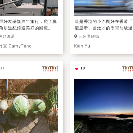
群好友基隆跨年旅行，爬了鼻
這是香港的小巴剛好在香港「
角步道紀錄這美好的回憶。
龍皇帝」曾灶才的墨寶前駛過
透過小巴的窗，隱約看到那因
鼻頭漁港
旺角界限街
漆剝落而重見天日
竹宣 CamyTang
Kian Yu
的遺作。
11
10