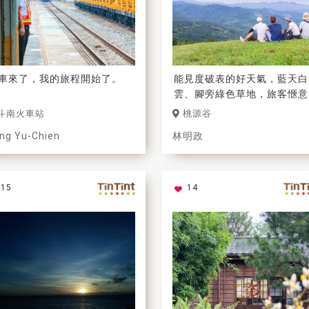
車來了，我的旅程開始了。
能見度破表的好天氣，藍天白
雲、腳旁綠色草地，旅客愜意
坐著，遠眺層層山景；能和重
斗南火車站
桃源谷
的人一起共享美景，就是最棒
ng Yu-Chien
林明政
美好旅行。
15
14