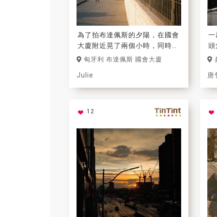
為了拍布達佩斯的夕陽，在國會
一
大廈附近晃了兩個小時，同時也
頭
發現有一個攝影師也在捕捉光
匈牙利 布達佩斯 國會大廈
影。
Julie
唐
12