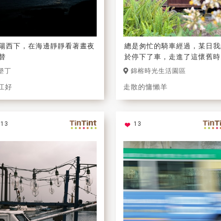
陽西下，在海邊靜靜看著晝夜
總是匆忙的騎車經過，某日我
替
於停下了車，走進了這懷舊時
的木造建築，在市中心裡原來
墾丁
錦榕時光生活園區
一處能遠離塵囂。
江好
走散的慵懶羊
13
13