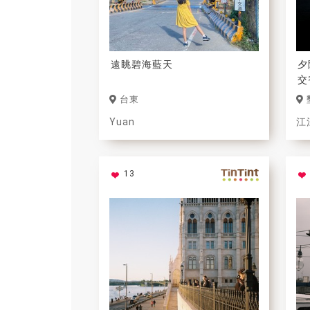
遠眺碧海藍天
夕
交
台東
Yuan
江
13