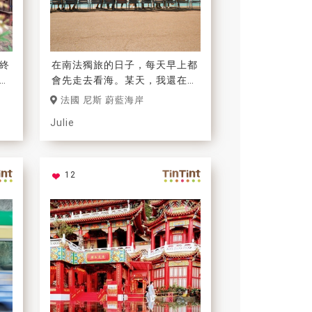
終
在南法獨旅的日子，每天早上都
光
會先走去看海。某天，我還在海
有
邊認識了一個日本女生，結果發
法國 尼斯 蔚藍海岸
現我們居然住同一棟青年旅館！
Julie
12