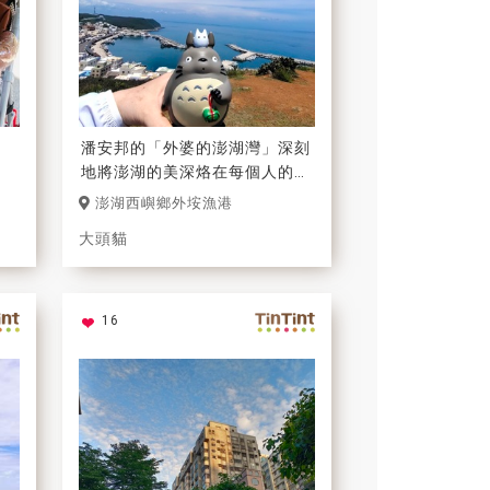
潘安邦的「外婆的澎湖灣」深刻
地將澎湖的美深烙在每個人的心
中，「陽光、沙灘、海浪、仙人
澎湖西嶼鄉外垵漁港
掌、老船長」 。還有另人難忘
大頭貓
懷的澎湖藍！
16