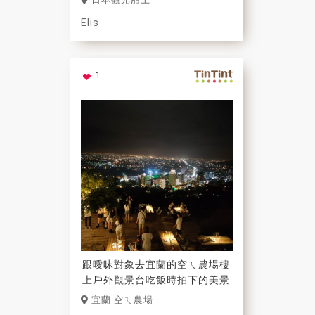
Elis
1
跟曖昧對象去宜蘭的空ㄟ農場樓
上戶外觀景台吃飯時拍下的美景
宜蘭 空ㄟ農場