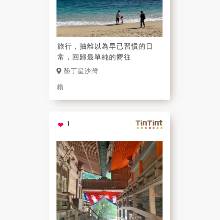
旅行，抽離以為早已習慣的日
常，回歸最單純的嚮往
墾丁星沙灣
賴
1