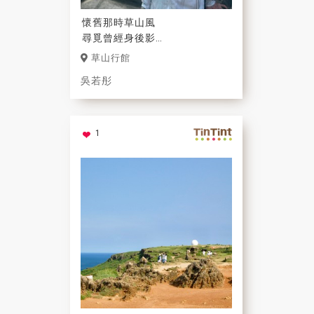
懷舊那時草山風
尋覓曾經身後影
藍天綠影佇足留
草山行館
一片光影在心中
吳若彤
1