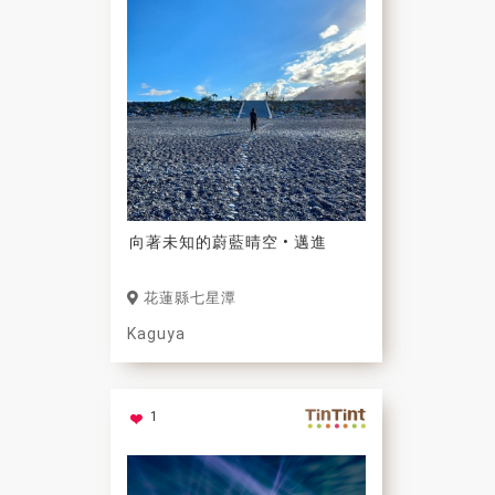
向著未知的蔚藍晴空 • 邁進
花蓮縣七星潭
Kaguya
1