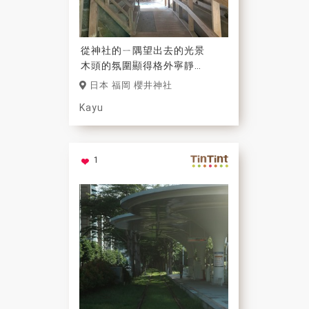
從神社的ㄧ隅望出去的光景
木頭的氛圍顯得格外寧靜
心情不自主的平靜下來
日本 福岡 櫻井神社
Kayu
1