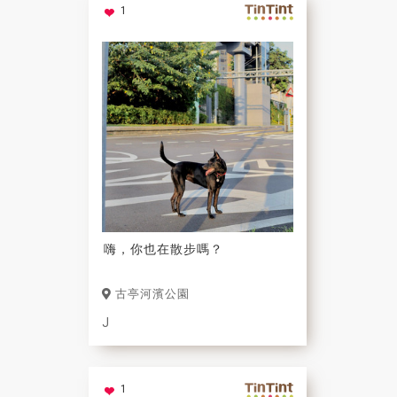
1
嗨，你也在散步嗎？
古亭河濱公園
J
1