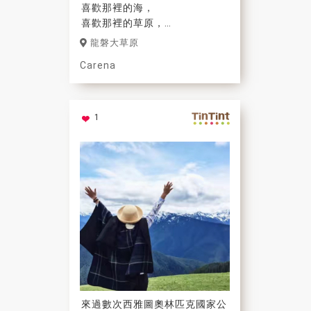
喜歡那裡的海，
喜歡那裡的草原，
喜歡按下快門間無法言喻的和諧
龍磐大草原
感。
Carena
1
來過數次西雅圖奧林匹克國家公