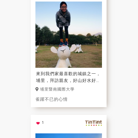
來到我們家最喜歡的城鎮之一，
埔里，拜訪親友，好山好水好空
氣的埔里總是會讓全家人的心也
埔里暨南國際大學
都像孩子們的笑容一樣，融化在
雀躍不已的心情
這塊美麗的土地上！
1