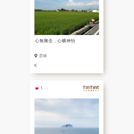
心無雜念，心曠神怡
雲林
K
1