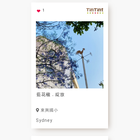
1
藍花楹．綻放
東興國小
Sydney