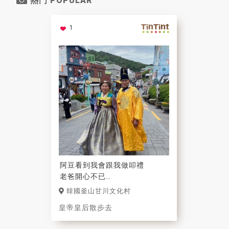
熱門 POPULAR
1
阿豆看到我會跟我做叩禮
老爸開心不已
老媽也風趣的說
韓國釜山甘川文化村
敗腳皇后也來啦！
皇帝皇后散步去
張氏幽默文哈哈