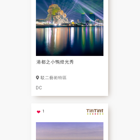
港都之小鴨燈光秀
駁二藝術特區
DC
1