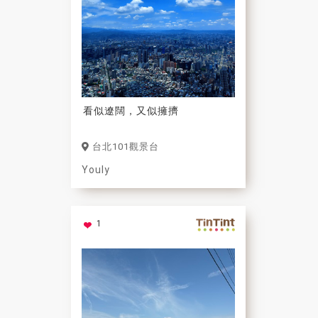
看似遼闊，又似擁擠
台北101觀景台
Youly
1