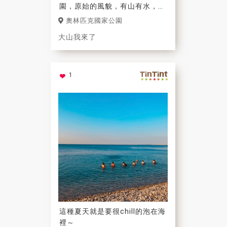
園，原始的風貌，有山有水，林
相豐富很值得再訪！
奧林匹克國家公園
大山我來了
1
這種夏天就是要很chill的泡在海
裡～