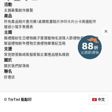
活動
主題募集
創作展覽
產品
所有產品
相片書
月曆/桌曆
框畫
相片沖印
卡片小卡
周邊配件
運送小幫手
售價表
主題
婚禮婚紗
生日禮物
親子寶寶
寵物毛孩
情人節禮物
母親節禮物
聖誕禮物
新年禮物
交換禮物
畢業紀念冊
支援
常見問答
聯絡客服
客製企業禮品
隱私條款
關於
關於我們
部落格
聯名
好書店
© TinTint 點點印
中文