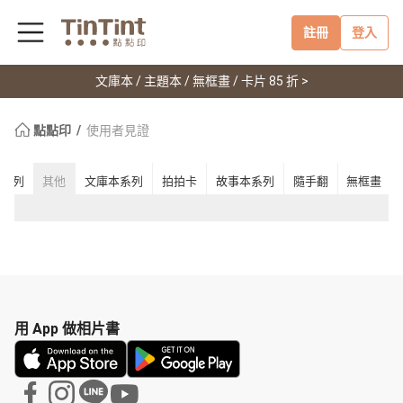
註冊
登入
文庫本 / 主題本 / 無框畫 / 卡片 85 折 >
點點印
使用者見證
本系列
其他
文庫本系列
拍拍卡
故事本系列
隨手翻
無框畫
用 App 做相片書