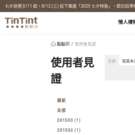
七夕送禮 $111 起，8/12 (三) 前下單選「2025 七夕特急」，節日前準
情人禮
點點印 AP
節日
全產品系列
|
周邊配件
|
產品比較
寶寶
點點印
使用者見證
生日禮物
0 歲 懷孕日記
相片書
框畫海報
New
使用者見
全部
寫真本
新年禮物
1 月 彌月小卡
文庫本
無框畫
情人節
1 歲 週歲生日書
寫真本
木框畫
證
映畫本
海報
畢業紀念
1-3 歲 親子共讀本
故事本
海報年曆
母親節
3-6 歲 好寶寶卡
主題本
父親節
雜誌本
New
最新
精裝寫真本
教師節
社群書
職場
全部
經典布幀本
聖誕交換禮物
Fastbook
精裝映畫本
201503
(1)
名片
Fastbook 精裝本
退休紀念
201502
(1)