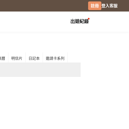
註冊
登入
客服
出遊紀錄
創作展覽
校園
慶祝
畢業紀念冊
生日書
月曆手帳
桌曆
明信片
日記本
邀請卡系列
畢業禮物
生日卡片
經典桌曆
分班紀錄本
情侶 / 交往紀念
橫式桌曆
小日桌曆
社團紀錄
結婚週年
經典掛曆
活動記錄
全家福
木座桌曆
相片筆記本
日記本
攝影
專業攝影集
風景攝影