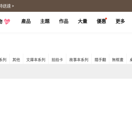
時送達 >
產品
主題
作品
大量
優惠
更多
物
P
月曆大量優惠
部落格
客製企業禮品
聯名商品
大量採購諮詢
代編服務
婚禮
旅遊
婚紗本
旅遊書
賀卡
卡類
系列
其他
文庫本系列
拍拍卡
故事本系列
隨手翻
無框畫
喜帖
旅行攝影
卡片
明信片
謝卡
明信片
大卡片
代寄明信片
邀請卡
快拍卡
婚禮佈置
隨行手札
婚禮邀請卡
拍拍卡
結婚書約
代寄明信片
相片沖印
證書
寵物
回憶
相片沖印
結婚書約
毛孩桌曆
自傳回憶錄
隨手翻
生日書
生命故事