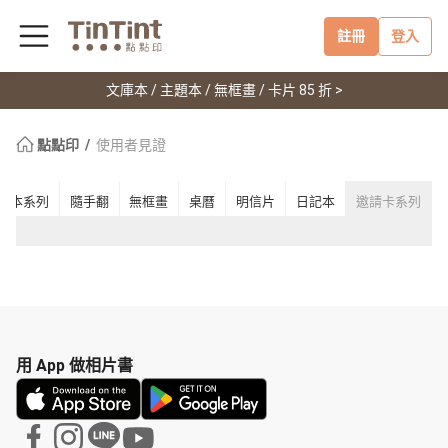
註冊
登入
文庫本 / 主題本 / 無框畫 / 卡片 85 折 >
點點印
使用者見證
事本系列
隨手翻
無框畫
桌曆
明信片
日記本
邀請卡系列
用 App 做相片書