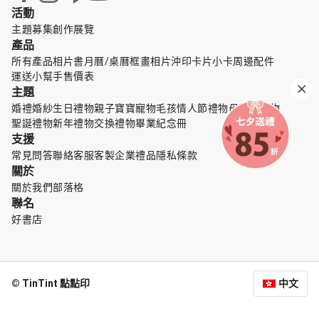
活動
主題募集
創作展覽
產品
所有產品
相片書
月曆/桌曆
框畫
相片沖印
卡片小卡
周邊配件
運送小幫手
售價表
主題
婚禮婚紗
生日禮物
親子寶寶
寵物毛孩
情人節禮物
母親節禮物
聖誕禮物
新年禮物
交換禮物
畢業紀念冊
支援
常見問答
聯絡客服
客製企業禮品
隱私條款
關於
關於我們
部落格
聯名
好書店
© TinTint 點點印
中文