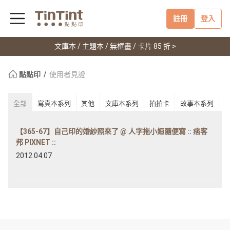
註冊
登入
文庫本 / 主題本 / 無框畫 / 卡片 85 折 >
點點印
使用者見證
全部
寫真本系列
其他
文庫本系列
拍拍卡
故事本系列
【365-67】自己印的婚紗照來了 @ 人字拖小姮隨便寫 :: 痞客
邦 PIXNET ::
2012.04.07