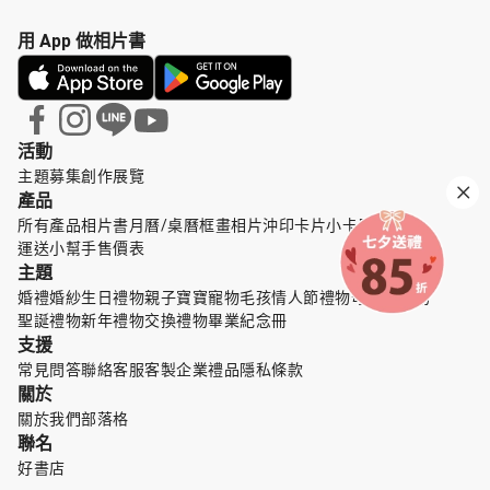
用 App 做相片書
活動
主題募集
創作展覽
產品
所有產品
相片書
月曆/桌曆
框畫
相片沖印
卡片小卡
周邊配件
運送小幫手
售價表
主題
婚禮婚紗
生日禮物
親子寶寶
寵物毛孩
情人節禮物
母親節禮物
聖誕禮物
新年禮物
交換禮物
畢業紀念冊
支援
常見問答
聯絡客服
客製企業禮品
隱私條款
關於
關於我們
部落格
聯名
好書店