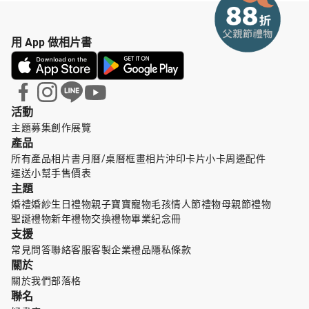
用 App 做相片書
活動
主題募集
創作展覽
產品
所有產品
相片書
月曆/桌曆
框畫
相片沖印
卡片小卡
周邊配件
運送小幫手
售價表
主題
婚禮婚紗
生日禮物
親子寶寶
寵物毛孩
情人節禮物
母親節禮物
聖誕禮物
新年禮物
交換禮物
畢業紀念冊
支援
常見問答
聯絡客服
客製企業禮品
隱私條款
關於
關於我們
部落格
聯名