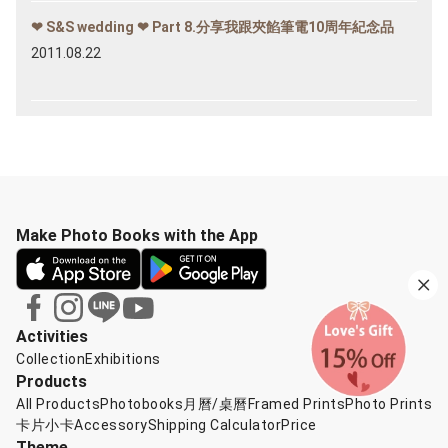
❤ S&S wedding ❤ Part 8.分享我跟夾餡筆電10周年紀念品
2011.08.22
Make Photo Books with the App
Activities
Collection
Exhibitions
Products
All Products
Photobooks
月曆/桌曆
Framed Prints
Photo Prints
卡片小卡
Accessory
Shipping Calculator
Price
Theme