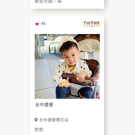
歡迎光臨！喵
45
台中捷運
台中捷運櫻花站
熙熙