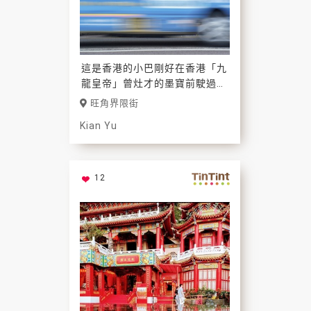
這是香港的小巴剛好在香港「九
龍皇帝」曾灶才的墨寶前駛過，
透過小巴的窗，隱約看到那因油
旺角界限街
漆剝落而重見天日
Kian Yu
的遺作。
12