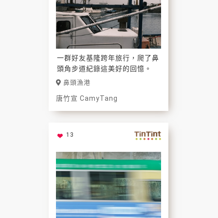
一群好友基隆跨年旅行，爬了鼻
頭角步道紀錄這美好的回憶。
鼻頭漁港
唐竹宣 CamyTang
13