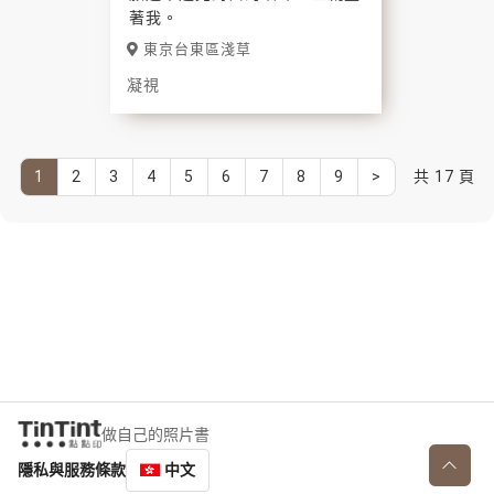
著我。
東京台東區淺草
凝視
1
2
3
4
5
6
7
8
9
>
共 17 頁
做自己的照片書
隱私與服務條款
中文