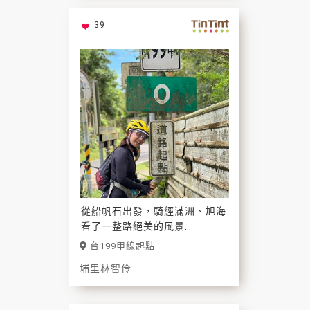
39
從船帆石出發，騎經滿洲、旭海
看了一整路絕美的風景
到這裡已經有些累了
台199甲線起點
像極了我的人生旅程
埔里林智伶
所以我選它當作
將來人生最後一天的照片