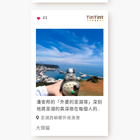
43
潘安邦的「外婆的澎湖灣」深刻
地將澎湖的美深烙在每個人的心
中，「陽光、沙灘、海浪、仙人
澎湖西嶼鄉外垵漁港
掌、老船長」 。還有另人難忘
大頭貓
懷的澎湖藍！