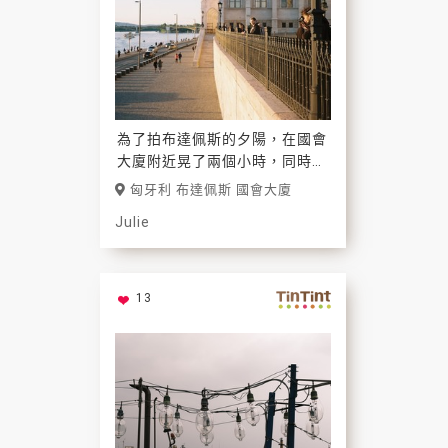
為了拍布達佩斯的夕陽，在國會
大廈附近晃了兩個小時，同時也
發現有一個攝影師也在捕捉光
匈牙利 布達佩斯 國會大廈
影。
Julie
13