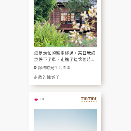
總是匆忙的騎車經過，某日我終
於停下了車，走進了這懷舊時光
的木造建築，在市中心裡原來有
錦榕時光生活園區
一處能遠離塵囂。
走散的慵懶羊
13