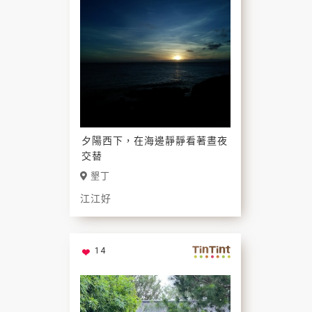
夕陽西下，在海邊靜靜看著晝夜
交替
墾丁
江江好
14