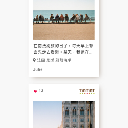
在南法獨旅的日子，每天早上都
會先走去看海。某天，我還在海
邊認識了一個日本女生，結果發
法國 尼斯 蔚藍海岸
現我們居然住同一棟青年旅館！
Julie
13