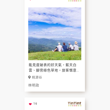
能見度破表的好天氣，藍天白
雲、腳旁綠色草地，旅客愜意地
坐著，遠眺層層山景；能和重要
桃源谷
的人一起共享美景，就是最棒的
林明政
美好旅行。
16