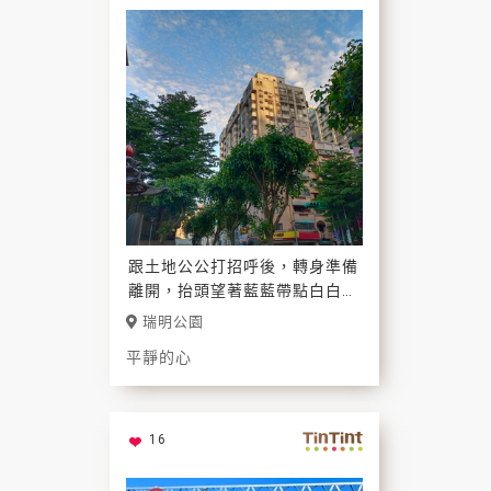
跟土地公公打招呼後，轉身準備
離開，抬頭望著藍藍帶點白白的
天空，心靈都被安撫到了！
瑞明公園
平靜的心
16