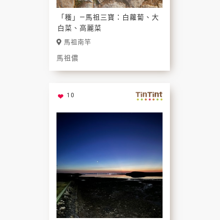
「穫」—馬祖三寶：白蘿蔔、大
白菜、高麗菜
馬祖南竿
馬祖儂
10