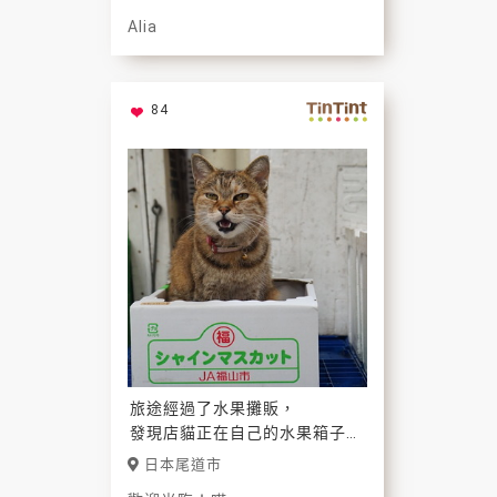
Alia
84
旅途經過了水果攤販，
發現店貓正在自己的水果箱子裡
面招攬客人，叫賣的模樣真是可
日本尾道市
愛呢！