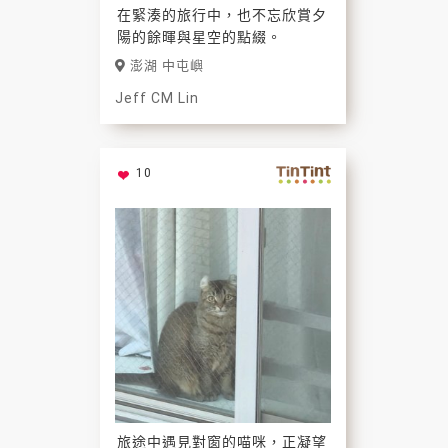
在緊湊的旅行中，也不忘欣賞夕
陽的餘暉與星空的點綴。
澎湖 中屯嶼
Jeff CM Lin
10
旅途中遇見對窗的喵咪，正凝望