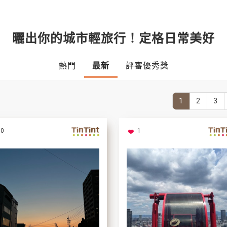
曬出你的城市輕旅行！定格日常美好
熱門
最新
評審優秀獎
1
2
3
0
1