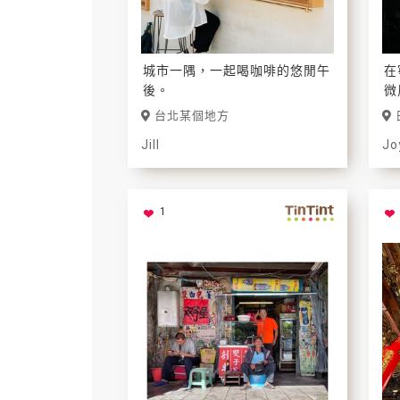
城市一隅，一起喝咖啡的悠閒午
在
後。
微
漫
台北某個地方
與
Jill
Jo
1