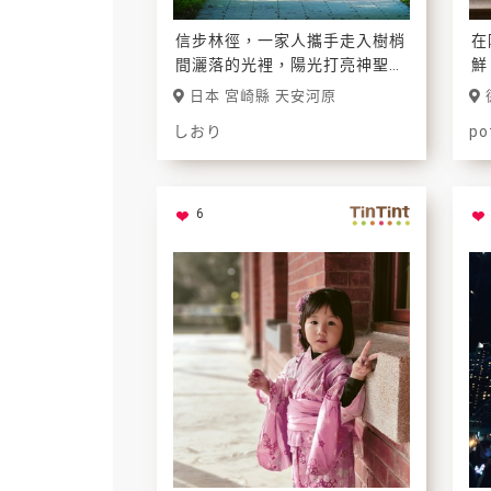
信步林徑，一家人攜手走入樹梢
在
間灑落的光裡，陽光打亮神聖的
鮮
日常一刻。
等
日本 宮崎縣 天安河原
面
しおり
po
趣
6