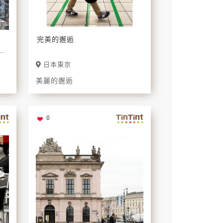
完美的邂逅
程
開
日本東京
寬
美麗的邂逅
0