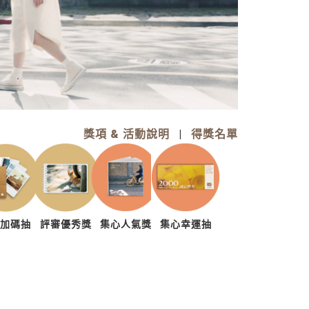
獎項 & 活動說明
|
得獎名單
享加碼抽
評審優秀獎
集心人氣獎
集心幸運抽