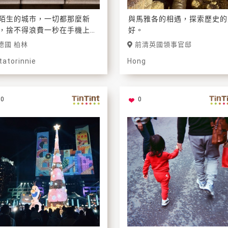
陌生的城市，一切都那麼新
與馬雅各的相遇，探索歷史的
，捨不得浪費一秒在手機上。
好。
車時抬個頭，也能撞見可愛畫
德國 柏林
前清英國領事官邸
，想往前走的狗狗意外行程有
tatorinnie
Hong
的對比。
0
0