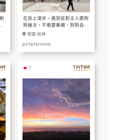
剌
在街上漫步，遇到這對主人跟狗
投
狗幾次，不需要牽繩，狗狗自由
的跟在主人後面，可愛的畫面，
德國 柏林
不由自主按下快門。
potatorinnie
1