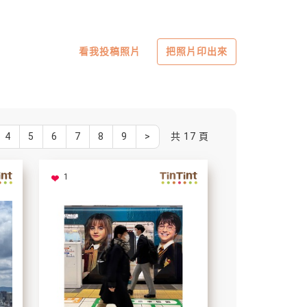
看我投稿照片
把照片印出來
4
5
6
7
8
9
>
共 17 頁
1