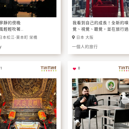
寧靜的傍晚
我看到自己的成長！全新的嗅
風輕輕吹著
覺、視覺、聽覺，並在旅行過
步在小橋上
中用不同的角度看視界、保持
日本松江-東本町 栄橋
日本 大阪
晚霞相伴…
闊的心靈，看到這世界更多的
y
一個人的旅行
容。
1
0