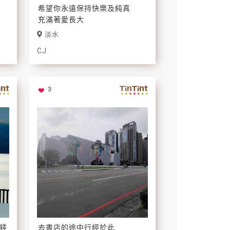
希望你永遠保持快樂及純真
充滿著愛長大
淡水
CJ
3
錘
去書店的途中行經於此