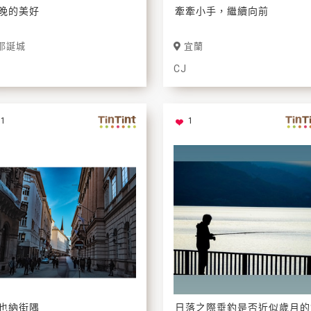
晚的美好
牽牽小手，繼續向前
耶誕城
宜蘭
CJ
1
1
也納街隅
日落之際垂釣是否近似歲月的