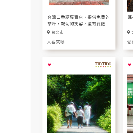
台灣口香糖專賣店，提供免費的
媽
茶杯，親切的笑容，還有寬敞的
空間，絕對是日常中最簡單的美
台北市
好！
人客來嚼
愛
1