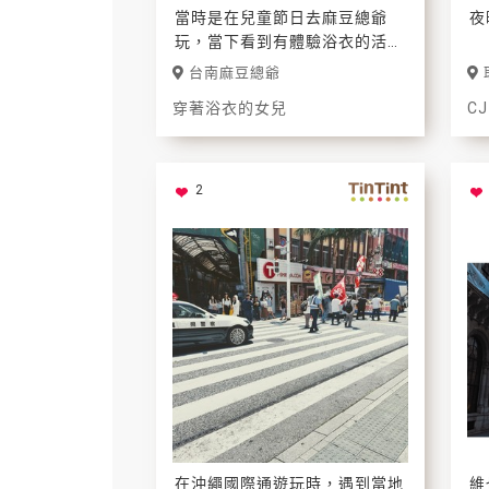
當時是在兒童節日去麻豆總爺
夜
玩，當下看到有體驗浴衣的活
動，讓女兒去體驗一下
台南麻豆總爺
穿著浴衣的女兒
CJ
2
在沖繩國際通遊玩時，遇到當地
維