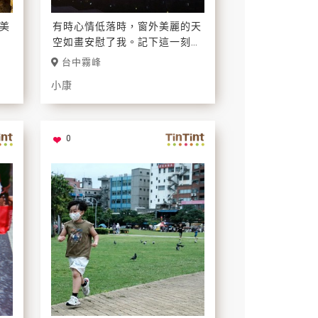
美
有時心情低落時，窗外美麗的天
空如畫安慰了我。記下這一刻，
提醒自己常常抬頭看看天空。
台中霧峰
小康
0