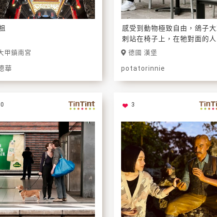
祖
感受到動物極致自由，鴿子大
剌站在椅子上，在牠對面的人
以微笑。
大甲鎮南宮
德國 漢堡
德華
potatorinnie
0
3