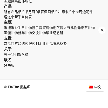
主题募集
创作展览
产品
所有产品
相片书
月曆/桌曆
框画
相片冲印
卡片小卡
周边配件
运送小帮手
售价表
主题
婚禮婚紗
生日礼物
親子寶寶
寵物毛孩
情人节礼物
母亲节礼物
圣诞礼物
新年礼物
交换礼物
毕业纪念册
支援
常见问答
联络客服
客制企业礼品
隐私条款
关于
关于我们
部落格
联名
好书店
© TinTint 點點印
中文