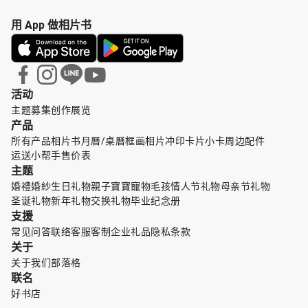
用 App 做相片书
活动
主题募集
创作展览
产品
所有产品
相片书
月曆/桌曆
框画
相片冲印
卡片小卡
周边配件
运送小帮手
售价表
主题
婚禮婚紗
生日礼物
親子寶寶
寵物毛孩
情人节礼物
母亲节礼物
圣诞礼物
新年礼物
交换礼物
毕业纪念册
支援
常见问答
联络客服
客制企业礼品
隐私条款
关于
关于我们
部落格
联名
好书店