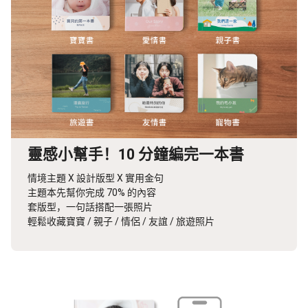
靈感小幫手！10 分鐘編完一本書
情境主題 X 設計版型 X 實用金句
主題本先幫你完成 70% 的內容
套版型，一句話搭配一張照片
輕鬆收藏寶寶 / 親子 / 情侶 / 友誼 / 旅遊照片