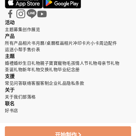
活动
主题募集
创作展览
产品
所有产品
相片书
月曆/桌曆
框画
相片冲印
卡片小卡
周边配件
运送小帮手
售价表
主题
婚禮婚紗
生日礼物
親子寶寶
寵物毛孩
情人节礼物
母亲节礼物
圣诞礼物
新年礼物
交换礼物
毕业纪念册
支援
常见问答
联络客服
客制企业礼品
隐私条款
关于
关于我们
部落格
联名
好书店
开始制作