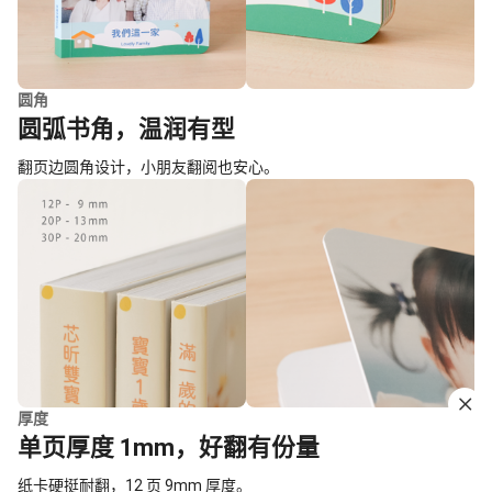
圆角
圆弧书角，温润有型
翻页边圆角设计，小朋友翻阅也安心。
厚度
单页厚度 1mm，好翻有份量
纸卡硬挺耐翻，12 页 9mm 厚度。