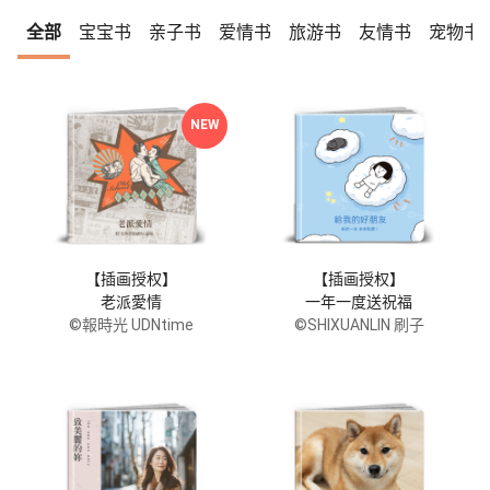
全部
宝宝书
亲子书
爱情书
旅游书
友情书
宠物书
NEW
【插画授权】
【插画授权】
老派愛情
一年一度送祝福
©報時光 UDNtime
©SHIXUANLIN 刷子