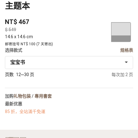
主题本
NT$ 467
$
14.6 x 14.6 cm
邮寄挂号 NT$ 100 (7 天寄出)
选择款式
规格表
宝宝书
页数
12~30 页
每次加 2 页
加购
礼物包装
/
專用書套
最新优惠
85 折，全站滿千免運