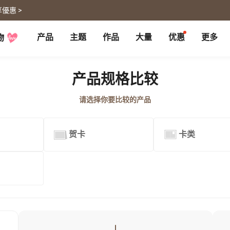
優惠 >
产品
主题
作品
大量
优惠
更多
物
P
月历大量优惠
部落格
客制企业礼品
联名商品
大量採購諮詢
代编服务
婚礼
旅游
产品规格比较
婚纱本
旅游书
贺卡
卡类
请选择你要比较的产品
喜帖
旅行摄影
卡片
明信片
谢卡
明信片
大卡片
代寄明信片
贺卡
卡类
邀请卡
快拍卡
婚礼布置
随行手札
婚礼邀请卡
拍拍卡
结婚书约
代寄明信片
相片冲印
证书
宠物
回忆
相片冲印
结婚书约
毛孩桌历
自传回忆录
随手翻
生日书
生命故事