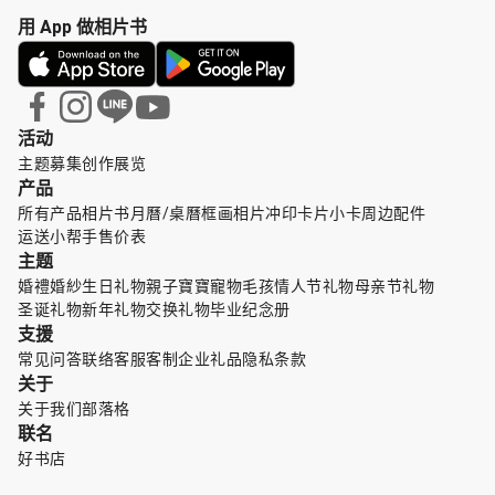
用 App 做相片书
活动
主题募集
创作展览
产品
所有产品
相片书
月曆/桌曆
框画
相片冲印
卡片小卡
周边配件
运送小帮手
售价表
主题
婚禮婚紗
生日礼物
親子寶寶
寵物毛孩
情人节礼物
母亲节礼物
圣诞礼物
新年礼物
交换礼物
毕业纪念册
支援
常见问答
联络客服
客制企业礼品
隐私条款
关于
关于我们
部落格
联名
好书店