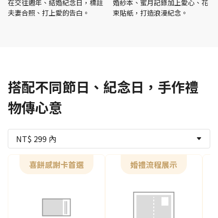
在交往週年、結婚紀念日，標註
婚紗本、蜜月記錄加上愛心、花
夫妻合照、打上愛的告白。
束貼紙，打造浪漫紀念。
搭配不同節日、紀念日，手作禮
物傳心意
NT$ 299 內
喜餅感謝卡首選
婚禮流程展示