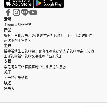
活动
主题募集
创作展览
产品
所有产品
相片书
月曆/桌曆
框画
相片冲印
卡片小卡
周边配件
运送小帮手
售价表
主题
婚禮婚紗
生日礼物
親子寶寶
寵物毛孩
情人节礼物
母亲节礼物
圣诞礼物
新年礼物
交换礼物
毕业纪念册
支援
常见问答
联络客服
客制企业礼品
隐私条款
关于
关于我们
部落格
联名
好书店