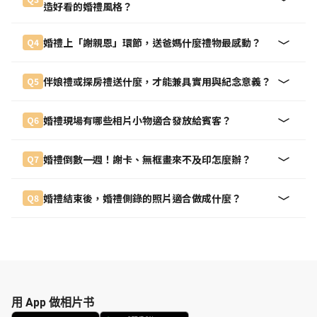
造好看的婚禮風格？
婚禮上「謝親恩」環節，送爸媽什麼禮物最感動？
Q4
伴娘禮或探房禮送什麼，才能兼具實用與紀念意義？
Q5
婚禮現場有哪些相片小物適合發放給賓客？
Q6
婚禮倒數一週！謝卡、無框畫來不及印怎麼辦？
Q7
婚禮結束後，婚禮側錄的照片適合做成什麼？
Q8
用 App 做相片书