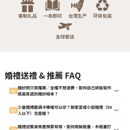
客制礼品
一本即印
台湾生产
环保包装
全球寄送
婚禮送禮 & 推薦 FAQ
婚紗照只買檔案／全檔不想浪費，如何自己排版製作
Q1
成高質感的婚紗相本？
少量婚禮邀請卡哪裡可以印？辦家宴或小型婚禮（50
Q2
人以下）怎麼選？
婚禮迎賓桌佈置預算有限，如何用無框畫、木框畫打
Q3