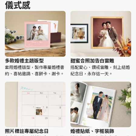
儀式感
多款婚禮主題版型
甜蜜合照加告白雷雕
套用婚禮版型，製作專屬婚禮書
搭配愛心、鑽戒雷雕，刻上結婚
約、喜帖邀請、喜餅卡、謝卡。
紀念日，永存這一天。
照片標註專屬紀念日
婚禮貼紙、字框裝飾