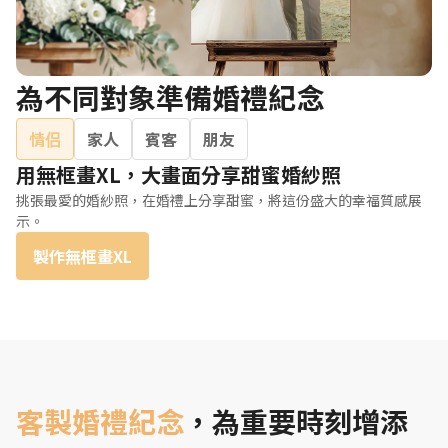
為不同對象準備婚禮紀念
情侣
家人
賓客
朋友
用無框畫XL，大畫面分享甜蜜婚紗照
挑張最愛的婚紗照，在婚禮上分享甜蜜，將這份盛大的幸福質感展
示。
製作無框畫XL
客製婚禮紀念
，為重要時刻增添