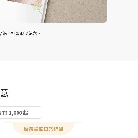
貼紙，打造浪漫紀念。
意
NT$ 1,000 起
婚禮籌備日常紀錄