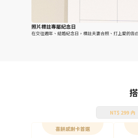
照片標註專屬紀念日
在交往週年、結婚紀念日，標註夫妻合照、打上愛的告
搭
NT$ 299 內
喜餅感謝卡首選