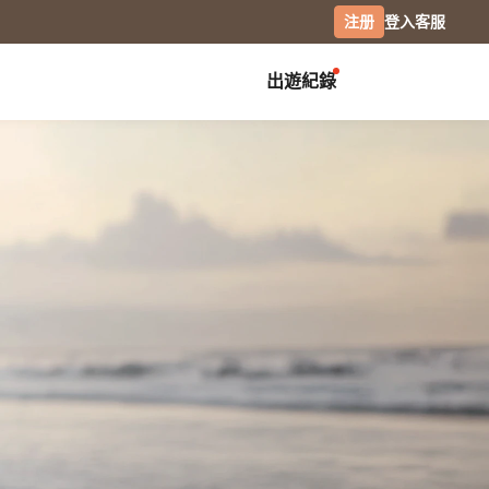
注册
登入
客服
出遊紀錄
创作展览
校园
庆祝
毕业纪念册
生日书
月历手帐
毕业礼物
生日卡片
经典桌历
分班纪录本
情侣 / 交往纪念
横式桌历
小日桌历
社团纪录
结婚周年
经典挂历
活动记录
全家福
木座桌历
相片笔记本
日记本
摄影
专业摄影集
风景摄影