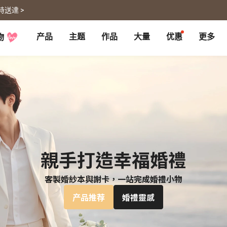
時送達 >
产品
主题
作品
大量
优惠
更多
物
P
月历大量优惠
部落格
客制企业礼品
联名商品
大量採購諮詢
代编服务
婚礼
旅游
婚纱本
旅游书
贺卡
卡类
喜帖
旅行摄影
卡片
明信片
谢卡
明信片
大卡片
代寄明信片
邀请卡
快拍卡
婚礼布置
随行手札
婚礼邀请卡
拍拍卡
结婚书约
代寄明信片
親手打造幸福婚禮
客製婚紗本與謝卡，一站完成婚禮小物
相片冲印
证书
宠物
回忆
相片冲印
产品推荐
婚禮靈感
结婚书约
毛孩桌历
自传回忆录
随手翻
生日书
生命故事