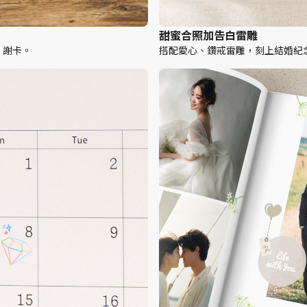
甜蜜合照加告白雷雕
、謝卡。
搭配愛心、鑽戒雷雕，刻上結婚紀