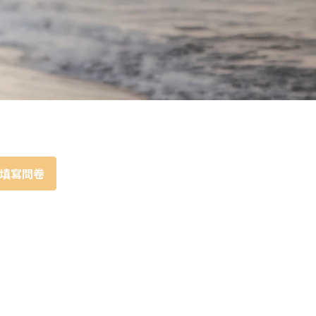
人像写真
摄影墙布置
摄影海报输出
填寫問卷