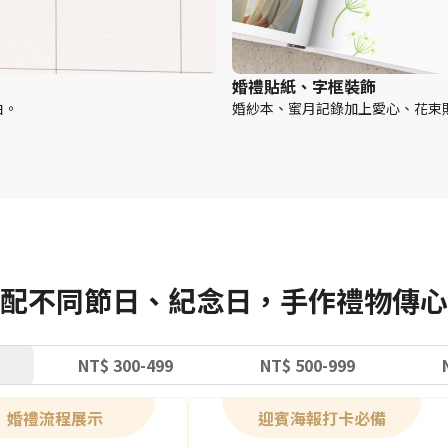
婚禮貼紙、字框裝飾
白。
婚紗本、蜜月記錄加上愛心、花束
配不同節日、紀念日，手作禮物傳心
NT$ 300-499
NT$ 500-999
婚禮流程展示
迎賓海報打卡必備