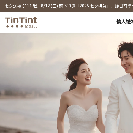
七夕送禮 $111 起，8/12 (三) 前下單選「2025 七夕特急」，節日前準
情人禮
点点印 AP
节日
全产品系列
|
周边配件
|
产品比较
宝宝
生日礼物
0 岁 怀孕日记
相片书
框画海报
New
新年礼物
1 月 弥月小卡
文库本
无框画
情人节
1 岁 周岁生日书
写真本
木框画
映画本
海报
毕业纪念
1-3 岁 亲子共读本
故事本
海报年历
母亲节
3-6 岁 好宝宝卡
主题本
父亲节
杂志本
New
精装写真本
教师节
社群书
职场
经典布帧本
圣诞交换礼物
Fastbook
精装映画本
名片
Fastbook 精装本
退休纪念