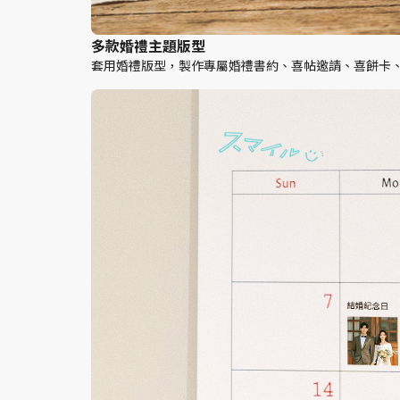
多款婚禮主題版型
套用婚禮版型，製作專屬婚禮書約、喜帖邀請、喜餅卡