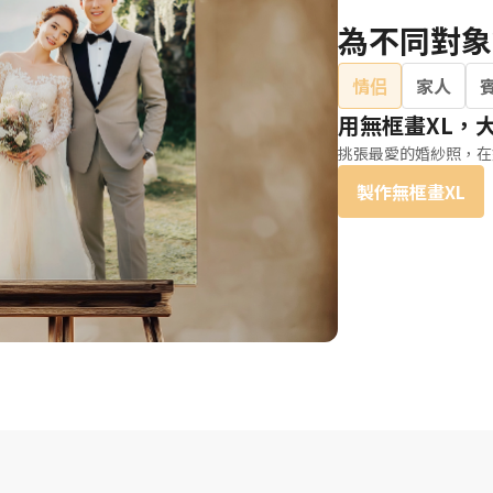
為不同對象
情侣
家人
用無框畫XL，
挑張最愛的婚紗照，在
製作無框畫XL