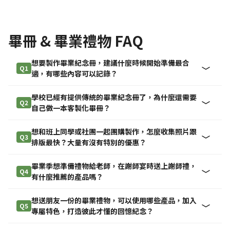
畢冊 & 畢業禮物 FAQ
想要製作畢業紀念冊，建議什麼時候開始準備最合
Q1
適，有哪些內容可以記錄？
學校已經有提供傳統的畢業紀念冊了，為什麼還需要
Q2
自己做一本客製化畢冊？
想和班上同學或社團一起團購製作，怎麼收集照片跟
Q3
排版最快？大量有沒有特別的優惠？
畢業季想準備禮物給老師，在謝師宴時送上謝師禮，
Q4
有什麼推薦的產品嗎？
想送朋友一份的畢業禮物，可以使用哪些產品，加入
Q5
專屬特色，打造彼此才懂的回憶紀念？