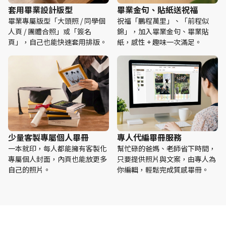
套用畢業設計版型
畢業金句、貼紙送祝福
畢業專屬版型「大頭照 / 同學個
祝福「鵬程萬里」、「前程似
人頁 / 團體合照」或「簽名
錦」，加入畢業金句、畢業貼
頁」，自己也能快速套用排版。
紙，感性 + 趣味一次滿足。
少量客製專屬個人畢冊
專人代編畢冊服務
一本就印，每人都能擁有客製化
幫忙碌的爸媽、老師省下時間，
專屬個人封面，內頁也能放更多
只要提供照片與文案，由專人為
自己的照片。
你編輯，輕鬆完成質感畢冊。