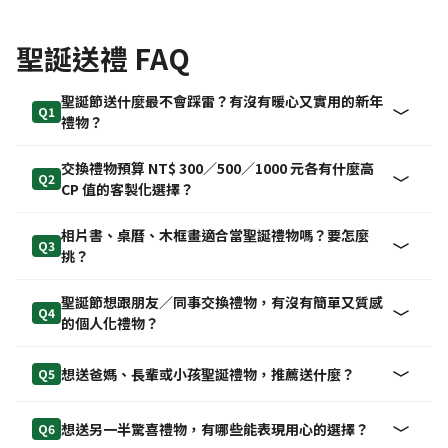
聖誕送禮 FAQ
聖誕節送什麼最不會踩雷？有沒有暖心又實用的新年
Q1
禮物？
交換禮物預算 NT$ 300／500／1000 元各有什麼高
Q2
CP 值的客製化選擇？
相片書、桌曆、木框畫適合當聖誕禮物嗎？要怎麼
Q3
挑？
聖誕節想跟朋友／同事交換禮物，有沒有簡單又質感
Q4
的個人化禮物？
想送爸媽、長輩或小孩聖誕禮物，推薦送什麼？
Q5
想送另一半驚喜禮物，有哪些能表現用心的選擇？
Q6