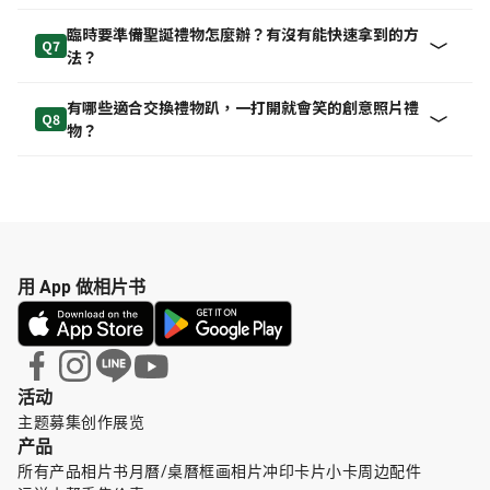
臨時要準備聖誕禮物怎麼辦？有沒有能快速拿到的方
Q7
法？
有哪些適合交換禮物趴，一打開就會笑的創意照片禮
Q8
物？
用 App 做相片书
活动
主题募集
创作展览
产品
所有产品
相片书
月曆/桌曆
框画
相片冲印
卡片小卡
周边配件