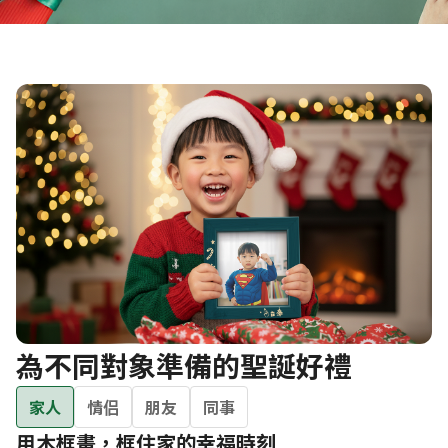
為不同對象準備的聖誕好禮
家人
情侣
朋友
同事
用木框畫，框住家的幸福時刻