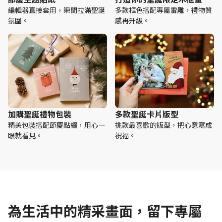
編輯器直接套用，瞬間拉滿聖誕
多款框色搭配專屬雷雕，禮物質
氛圍。
感再升級。
加購聖誕禮物包裝
多款聖誕卡片版型
精美包裝搭配節慶點綴，用心一
挑款最喜歡的版型，把心意寫成
眼就看見。
祝福。
為生活中的精采畫面，留下專屬