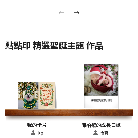
點點印
精選聖誕主題
作品
我的卡片
陳柏叡的成長日誌
kp
怡寶