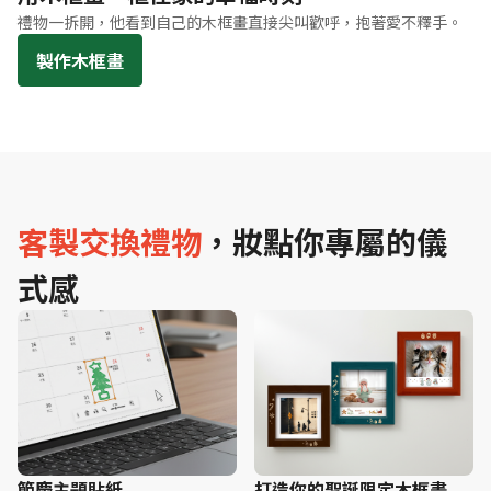
禮物一拆開，他看到自己的木框畫直接尖叫歡呼，抱著愛不釋手。
製作木框畫
客製交換禮物
，妝點你專屬的儀
式感
節慶主題貼紙
打造你的聖誕限定木框畫