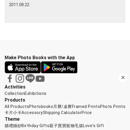
2011.08.22
Make Photo Books with the App
Activities
Collection
Exhibitions
Products
All Products
Photobooks
月曆/桌曆
Framed Prints
Photo Prints
卡片小卡
Accessory
Shipping Calculator
Price
Theme
婚禮婚紗
Birthday Gifts
親子寶寶
寵物毛孩
Love's Gift