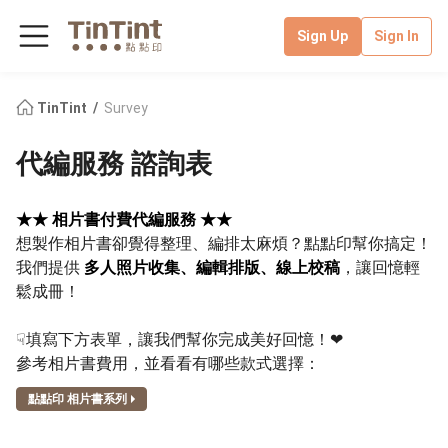
Sign Up
Sign In
TinTint
Survey
代編服務 諮詢表
★★ 相片書付費代編服務 ★★
想製作相片書卻覺得整理、編排太麻煩？點點印幫你搞定！
我們提供
多人照片收集、編輯排版、線上校稿
，讓回憶輕
鬆成冊！
☟填寫下方表單，讓我們幫你完成美好回憶！❤︎
參考相片書費用，並看看有哪些款式選擇：
點點印 相片書系列