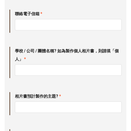
聯絡電子信箱
*
學校 / 公司 / 團體名稱? 如為製作個人相片書，則請填「個
人」
*
相片書預計製作的主題?
*