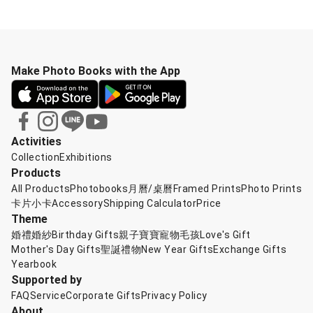
Make Photo Books with the App
Activities
Collection
Exhibitions
Products
All Products
Photobooks
月曆/桌曆
Framed Prints
Photo Prints
卡片小卡
Accessory
Shipping Calculator
Price
Theme
婚禮婚紗
Birthday Gifts
親子寶寶
寵物毛孩
Love's Gift
Mother's Day Gifts
聖誕禮物
New Year Gifts
Exchange Gifts
Yearbook
Supported by
FAQ
Service
Corporate Gifts
Privacy Policy
About