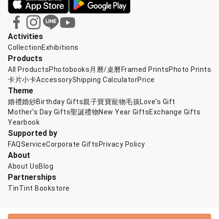
Activities
Collection
Exhibitions
Products
All Products
Photobooks
月曆/桌曆
Framed Prints
Photo Prints
卡片小卡
Accessory
Shipping Calculator
Price
Theme
婚禮婚紗
Birthday Gifts
親子寶寶
寵物毛孩
Love's Gift
Mother's Day Gifts
聖誕禮物
New Year Gifts
Exchange Gifts
Yearbook
Supported by
FAQ
Service
Corporate Gifts
Privacy Policy
About
About Us
Blog
Partnerships
TinTint Bookstore