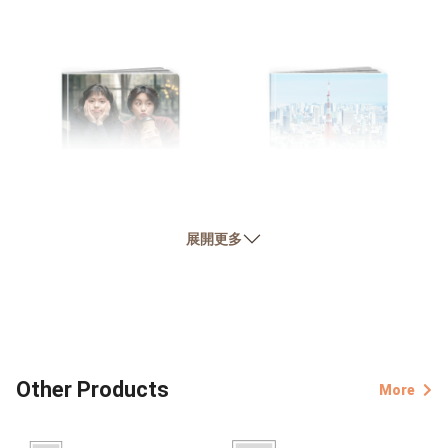
【友情書】
【旅遊書】
展開更多
Friendship Forever
City Travel
Other Products
More