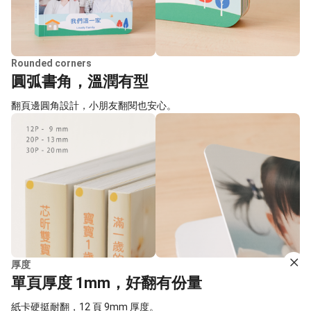
Rounded corners
圓弧書角，溫潤有型
翻頁邊圓角設計，小朋友翻閱也安心。
厚度
單頁厚度 1mm，好翻有份量
紙卡硬挺耐翻，12 頁 9mm 厚度。