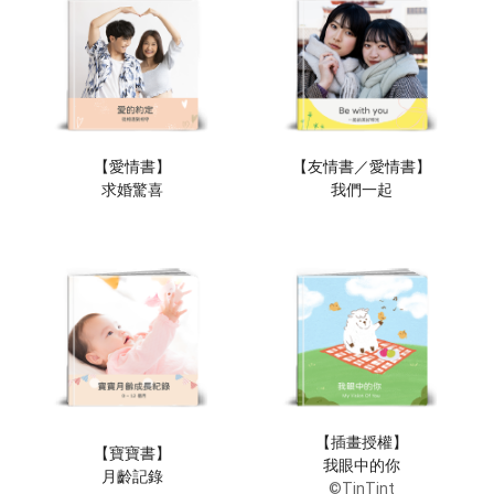
【愛情書】
【友情書／愛情書】
求婚驚喜
我們一起
【插畫授權】
【寶寶書】
我眼中的你
月齡記錄
©TinTint