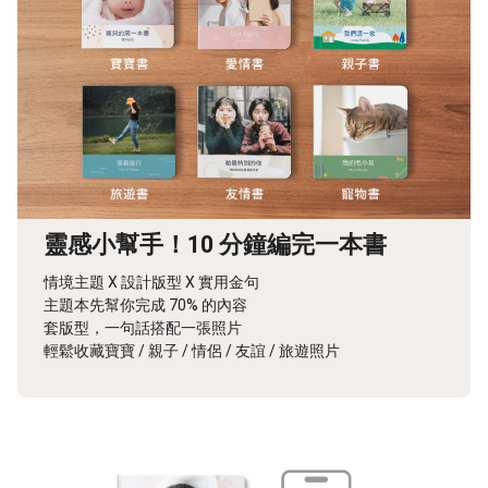
靈感小幫手！10 分鐘編完一本書
情境主題 X 設計版型 X 實用金句
主題本先幫你完成 70% 的內容
套版型，一句話搭配一張照片
輕鬆收藏寶寶 / 親子 / 情侶 / 友誼 / 旅遊照片