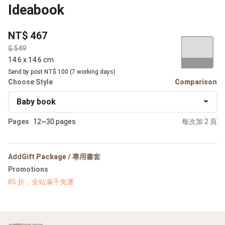
Ideabook
NT$ 467
$
14.6 x 14.6 cm
Send by post NT$ 100 (7 working days)
Choose Style
Comparison
Baby book
Pages
12~30 pages
每次加 2 頁
Add
Gift Package
/
專用書套
Promotions
85 折，全站滿千免運