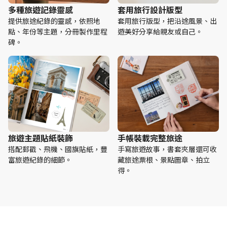
多種旅遊記錄靈感
套用旅行設計版型
提供旅途紀錄的靈感，依照地
套用旅行版型，把沿途風景、出
點、年份等主題，分冊製作里程
遊美好分享給親友或自己。
碑。
旅遊主題貼紙裝飾
手帳裝載完整旅途
搭配郵戳、飛機、國旗貼紙，豐
手寫旅遊故事，書套夾層還可收
富旅遊紀錄的細節。
藏旅途票根、景點圖章、拍立
得。