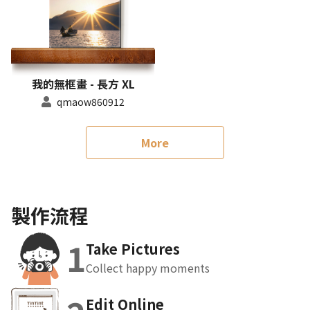
我的無框畫 - 長方 XL
qmaow860912
More
製作流程
1
Take Pictures
Collect happy moments
Edit Online