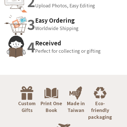
2
Upload Photos, Easy Editing
3
Easy Ordering
Worldwide Shipping
4
Received
Perfect for collecting or gifting
Custom
Print One
Made in
Eco-
Gifts
Book
Taiwan
friendly
packaging