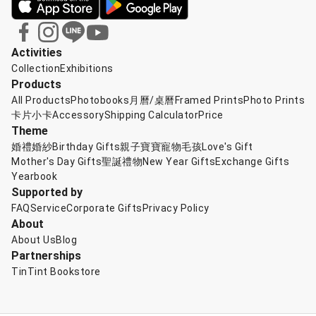
Activities
Collection
Exhibitions
Products
All Products
Photobooks
月曆/桌曆
Framed Prints
Photo Prints
卡片小卡
Accessory
Shipping Calculator
Price
Theme
婚禮婚紗
Birthday Gifts
親子寶寶
寵物毛孩
Love's Gift
Mother's Day Gifts
聖誕禮物
New Year Gifts
Exchange Gifts
Yearbook
Supported by
FAQ
Service
Corporate Gifts
Privacy Policy
About
About Us
Blog
Partnerships
TinTint Bookstore