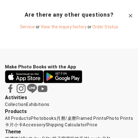
Are there any other questions?
Service
or
View the inquiry history
or
Order Status
Make Photo Books with the App
Activities
Collection
Exhibitions
Products
All Products
Photobooks
月曆/桌曆
Framed Prints
Photo Prints
卡片小卡
Accessory
Shipping Calculator
Price
Theme