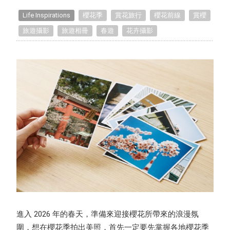
Life Inspirations
櫻花季
賞花旅行
櫻花前線
賞櫻
TinTint Unboxing
旅遊攝影
旅遊相冊
春遊
花卉攝影
Recommended Projects
How to Take Photos
Editing Tips
Exclusive Interview
TinTint Bookstore Interview
進入 2026 年的春天，準備來迎接櫻花所帶來的浪漫氛
圍，想在櫻花季拍出美照，首先一定要先掌握各地櫻花季