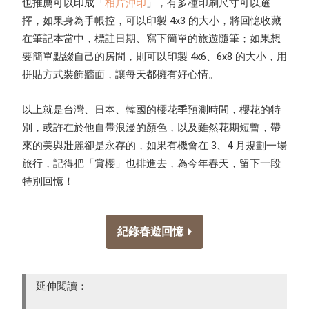
也推薦可以印成「
相片沖印
」，有多種印刷尺寸可以選
擇，如果身為手帳控，可以印製 4x3 的大小，將回憶收藏
在筆記本當中，標註日期、寫下簡單的旅遊隨筆；如果想
要簡單點綴自己的房間，則可以印製 4x6、6x8 的大小，用
拼貼方式裝飾牆面，讓每天都擁有好心情。
以上就是台灣、日本、韓國的櫻花季預測時間，櫻花的特
別，或許在於他自帶浪漫的顏色，以及雖然花期短暫，帶
來的美與壯麗卻是永存的，如果有機會在 3、4 月規劃一場
旅行，記得把「賞櫻」也排進去，為今年春天，留下一段
特別回憶！
紀錄春遊回憶
延伸閱讀：