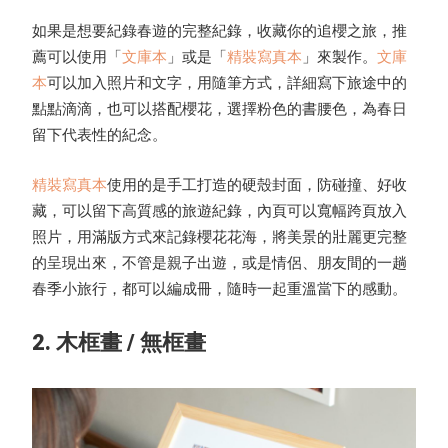
如果是想要紀錄春遊的完整紀錄，收藏你的追櫻之旅，推
薦可以使用「
文庫本
」或是「
精裝寫真本
」來製作。
文庫
本
可以加入照片和文字，用隨筆方式，詳細寫下旅途中的
點點滴滴，也可以搭配櫻花，選擇粉色的書腰色，為春日
留下代表性的紀念。
精裝寫真本
使用的是手工打造的硬殼封面，防碰撞、好收
藏，可以留下高質感的旅遊紀錄，內頁可以寬幅跨頁放入
照片，用滿版方式來記錄櫻花花海，將美景的壯麗更完整
的呈現出來，不管是親子出遊，或是情侶、朋友間的一趟
春季小旅行，都可以編成冊，隨時一起重溫當下的感動。
2. 木框畫 / 無框畫