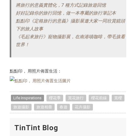
將旅行的意義實體化，7 種方式記錄旅遊回憶
好好記錄你的旅行回憶，做一本專屬的旅行筆記本
點點印《定格旅行的意義》攝影展邀大家一同欣賞鏡頭
下的旅人故事
《毛起來旅行》寵物攝影展，在南港嘖咖啡，帶毛孩看
世界！
點點印， 用照片佈置生活：
Life Inspirations
櫻花季
賞花旅行
櫻花前線
賞櫻
旅遊攝影
旅遊相冊
春遊
花卉攝影
TinTint Blog