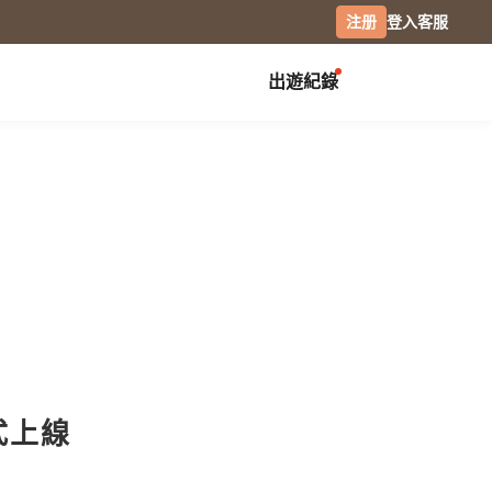
注册
登入
客服
出遊紀錄
创作展览
校园
庆祝
毕业纪念册
生日书
月历手帐
毕业礼物
生日卡片
经典桌历
分班纪录本
情侣 / 交往纪念
横式桌历
小日桌历
社团纪录
结婚周年
经典挂历
活动记录
全家福
木座桌历
相片笔记本
日记本
摄影
正式上線
专业摄影集
风景摄影