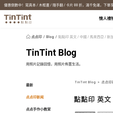
優惠倒數中！寫真本 / 木框畫 / 隨手翻 / 卡片 88 折，滿千免運，下單享
情人禮
点点印 AP
节日
全产品系列
|
周边配件
|
产品比较
宝宝
点点印
Blog
點點印 英文 / 中國 / 馬來西亞 / 
生日礼物
0 岁 怀孕日记
相片书
框画海报
New
TinTint Blog
新年礼物
1 月 弥月小卡
文库本
无框画
情人节
1 岁 周岁生日书
写真本
木框画
用照片記錄回憶，用照片佈置生活。
映画本
海报
毕业纪念
1-3 岁 亲子共读本
故事本
海报年历
母亲节
3-6 岁 好宝宝卡
主题本
父亲节
杂志本
TinTint Blog
>
点点印
New
最新
精装写真本
教师节
社群书
职场
经典布帧本
圣诞交换礼物
点点印新闻
Fastbook
點點印 英文 
精装映画本
名片
Fastbook 精装本
退休纪念
点点手作小教室