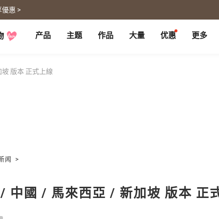
優惠 >
产品
主题
作品
大量
优惠
更多
物
P
月历大量优惠
部落格
客制企业礼品
联名商品
大量採購諮詢
代编服务
婚礼
旅游
新加坡 版本 正式上線
婚纱本
旅游书
贺卡
卡类
喜帖
旅行摄影
卡片
明信片
谢卡
明信片
大卡片
代寄明信片
邀请卡
快拍卡
婚礼布置
随行手札
婚礼邀请卡
拍拍卡
结婚书约
代寄明信片
新闻
>
相片冲印
证书
宠物
回忆
相片冲印
结婚书约
/ 中國 / 馬來西亞 / 新加坡 版本 
毛孩桌历
自传回忆录
随手翻
生日书
生命故事