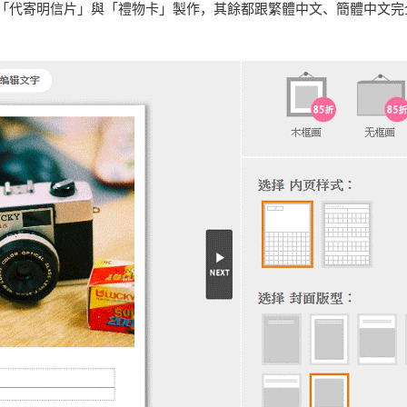
「代寄明信片」與「禮物卡」製作，其餘都跟繁體中文、簡體中文完