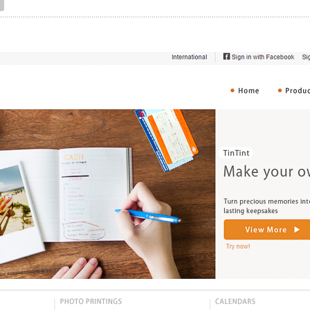
宠物拍立得
纪念品
沙龙写真
追星紀錄
宠物明星海报