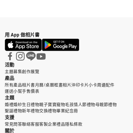
用 App 做相片書
活動
主題募集
創作展覽
產品
所有產品
相片書
月曆/桌曆
框畫
相片沖印
卡片小卡
周邊配件
運送小幫手
售價表
主題
婚禮婚紗
生日禮物
親子寶寶
寵物毛孩
情人節禮物
母親節禮物
聖誕禮物
新年禮物
交換禮物
畢業紀念冊
支援
常見問答
聯絡客服
客製企業禮品
隱私條款
關於