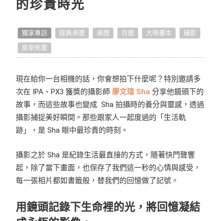
的珍貴時光
點點手作小教室
獨家專訪
經典桌曆
桌曆
月曆
大映畫本
攝影
點點開箱
居家佈置
好作品推薦
現在給你一台相機的話，你會想拍下什麼呢？特別邀請多
生活提案
次在 IPA、PX3 獲獎的攝影師
廖文瑄 Sha
分享他鏡頭下的
故事，而這些故事也變成 Sha 拍攝時的養分與靈感，透過
照片怎麼拍
攝影捕捉美好瞬間。那些跟家人一起度過的「生活軌
跡」，是 Sha 眼中最珍貴的時刻。
編輯小技巧
攝影之於 Sha 是紀錄生活最直接的方式，隨著快門聲響
好書店專訪
起，除了當下畫面，也保存了我們這一秒的心情與感受，
每一張相片都如書籤般，替我們的回憶做了記號。
用鏡頭記錄下生命裡的光，將回憶凝結