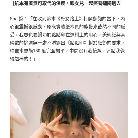
［紙本有著無可取代的溫度，跟女兒一起笑著翻閱過去］
Sha 說：「在收到這本《母女路上》打開翻閱的當下，內
心很震撼很感動，原來實體紙本真的能帶來截然不同的感
受，我想也要歸功於點點印在選材上的用心，美術紙與高
磅數的挑選無一處不透露出《點點印》對於細節的要求，
映畫本更能180 度完全攤平，中間沒有裁接線，這點我覺
得超棒的！」