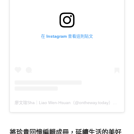
在 Instagram 查看這則貼文
廖文瑄Sha｜Liao Wen-Hsuan（@ontheway.today）分享的貼文
將珍貴回憶編輯成冊，延續生活的美好