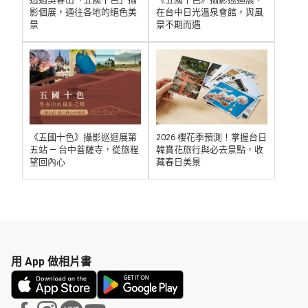
影個展，通往各地的絕色美
在台中日光溫泉會館，與風
景
景不期而遇
2026 櫻花季預測！掌握台日
《五國十色》攝影巡迴展第
韓賞花旅行與必去景點，收
五站 — 台中菩薩寺，從旅程
藏春日美景
望回內心
用 App 做相片書