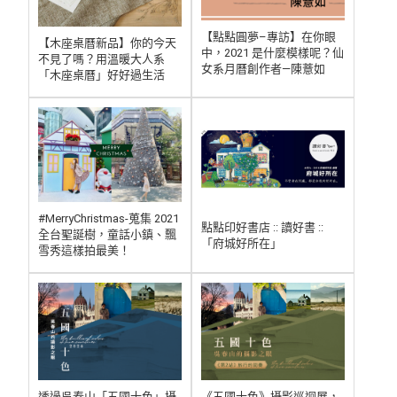
【點點圓夢–專訪】在你眼
【木座桌曆新品】你的今天
中，2021 是什麼模樣呢？仙
不見了嗎？用溫暖大人系
女系月曆創作者—陳薏如
「木座桌曆」好好過生活
#MerryChristmas-蒐集 2021
點點印好書店 :: 讀好書 ::
全台聖誕樹，童話小鎮、飄
「府城好所在」
雪秀這樣拍最美！
透過吳春山「五國十色」攝
《五國十色》攝影巡迴展，