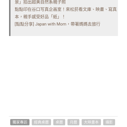
景」拍出超美自然系親子照
點點印在谷口写真企画室！來松菸看文庫、映畫、寫真
本，親手感受好品「紙」！
[點點分享] Japan with Mom，帶著媽媽去旅行
獨家專訪
經典桌曆
桌曆
月曆
大映畫本
攝影