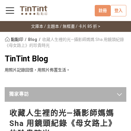
註冊
登入
文庫本 / 主題本 / 無框畫 / 卡片 85 折 >
點點印
Blog
收藏人生裡的光—攝影師媽媽 Sha 用鏡頭紀錄
《母女路上》的珍貴時光
TinTint Blog
用照片記錄回憶，用照片佈置生活。
獨家專訪
最新
收藏人生裡的光—攝影師媽媽
Sha 用鏡頭紀錄《母女路上》
點點印新聞