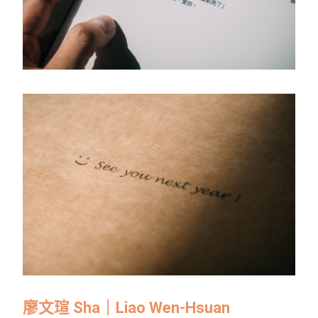
廖文瑄 Sha｜Liao Wen-Hsuan